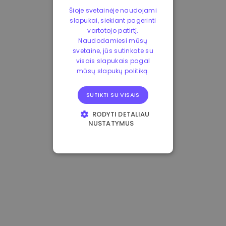
Šioje svetainėje naudojami
slapukai, siekiant pagerinti
vartotojo patirtį.
Naudodamiesi mūsų
svetaine, jūs sutinkate su
visais slapukais pagal
mūsų slapukų politiką.
SUTIKTI SU VISAIS
RODYTI DETALIAU
NUSTATYMUS
BŪTINIEJI
VEIKIMĄ GERINANTYS
TIKSLINIAI
FUNKCINIAI