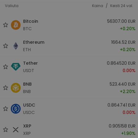
/
Valiuta
Kaina
Keisti 24 val.
Bitcoin
56307.00 EUR
BTC
+0.20%
Ethereum
1664.52 EUR
ETH
+0.20%
Tether
0.864520 EUR
USDT
0.00%
BNB
523.440 EUR
BNB
+2.20%
USDC
0.864741 EUR
USDC
0.00%
XRP
0.905158 EUR
XRP
+1.90%