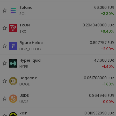
Solana
66.060 EUR
SOL
+3.30%
TRON
0.284340000 EUR
TRX
+0.40%
Figure Heloc
0.897757 EUR
FIGR_HELOC
-2.90%
Hyperliquid
47.600 EUR
HYPE
-1.40%
Dogecoin
0.061708000 EUR
DOGE
+1.80%
USDS
0.864946 EUR
USDS
0.00%
Rain
0.010932090 EUR