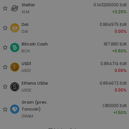
Stellar
0.143206000 EUR
XLM
+3.20%
Dai
0.864975 EUR
DAI
0.00%
Bitcoin Cash
187.880 EUR
BCH
+0.60%
USD1
0.864714 EUR
USD1
0.00%
Ethena USDe
0.864672 EUR
USDE
0.00%
Gram (prev.
1.180000 EUR
Toncoin)
+1.50%
GRAM