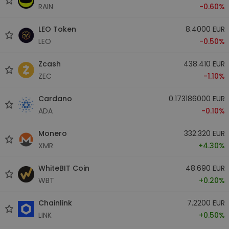
RAIN
-0.60%
LEO Token
8.4000 EUR
LEO
-0.50%
Zcash
438.410 EUR
ZEC
-1.10%
Cardano
0.173186000 EUR
ADA
-0.10%
Monero
332.320 EUR
XMR
+4.30%
WhiteBIT Coin
48.690 EUR
WBT
+0.20%
Chainlink
7.2200 EUR
LINK
+0.50%