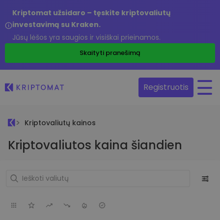
Kriptomat užsidaro – tęskite kriptovaliutų
investavimą su Kraken.
Jūsų lėšos yra saugios ir visiškai prieinamos.
Skaityti pranešimą
Registruotis
Kriptovaliutų kainos
Kriptovaliutos kaina šiandien