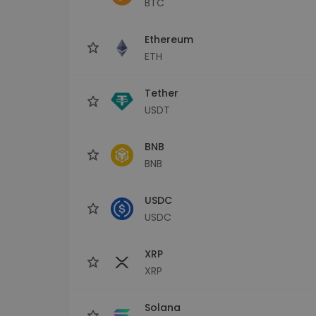
BTC
Investicijų tyrinėtojas
Rask savo kripto strategiją
Ethereum
ETH
Tether
USDT
BNB
BNB
USDC
USDC
XRP
XRP
Solana