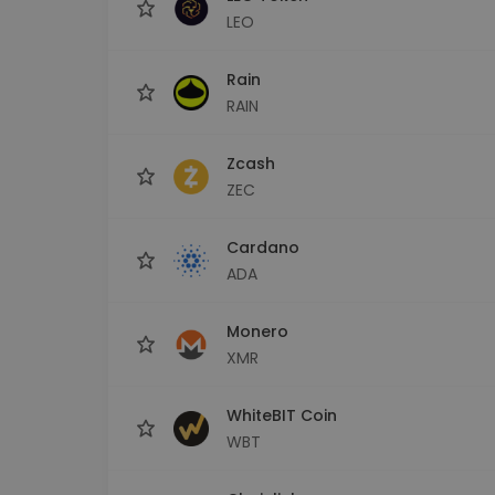
LEO
Rain
RAIN
Zcash
ZEC
Cardano
ADA
Monero
XMR
WhiteBIT Coin
WBT