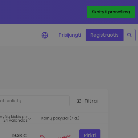
Skaityti pranešimą
Prisijungti
Registruotis
ai apie kainas
 žetonų kainų
mai realiuoju laiku
e išteklius
e investavimo galimybes
Filtrai
o analizė
 įžvalgos, užtikrinančios
kyčių kiekis per
rezultatą
Kainų pokyčiai (7 d.)
24 valandas
Pirkti
19.3B €