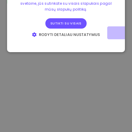
svetaine, jūs sutinkate su visais slapukais pagal
0.865673 €
-0.10%
3.4B €
mūsų slapukų politiką.
SUTIKTI SU VISAIS
RODYTI DETALIAU NUSTATYMUS
BŪTINIEJI
VEIKIMĄ GERINANTYS
TIKSLINIAI
FUNKCINIAI