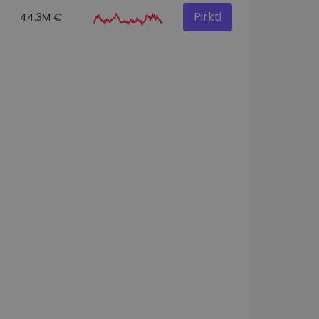
Pirkti
44.3M €