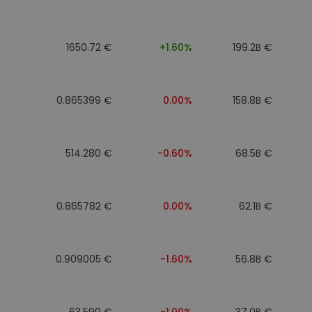
1650.72 €
+1.60%
199.2B €
0.865399 €
0.00%
158.8B €
514.280 €
-0.60%
68.5B €
0.865782 €
0.00%
62.1B €
0.909005 €
-1.60%
56.8B €
63.590 €
-1.00%
37.0B €