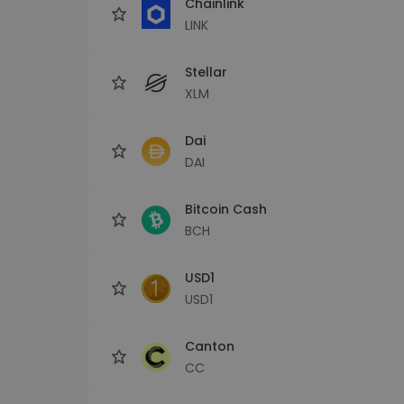
Chainlink
LINK
Stellar
XLM
Dai
DAI
Bitcoin Cash
BCH
USD1
USD1
Canton
CC