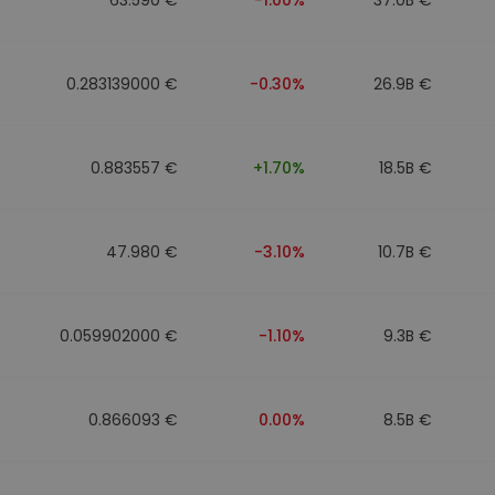
0.283139000 €
-0.30%
26.9B €
0.883557 €
+1.70%
18.5B €
47.980 €
-3.10%
10.7B €
0.059902000 €
-1.10%
9.3B €
0.866093 €
0.00%
8.5B €