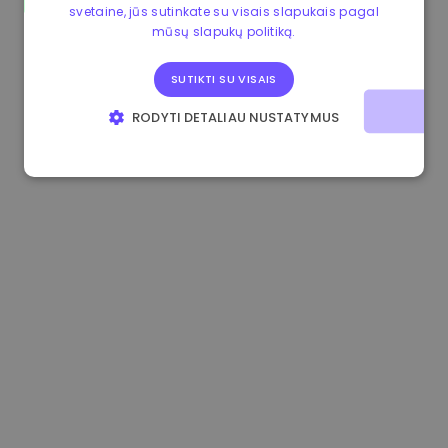
svetaine, jūs sutinkate su visais slapukais pagal
0.080659000 €
-4.80%
3.2B €
mūsų slapukų politiką.
SUTIKTI SU VISAIS
RODYTI DETALIAU NUSTATYMUS
BŪTINIEJI
VEIKIMĄ GERINANTYS
TIKSLINIAI
FUNKCINIAI