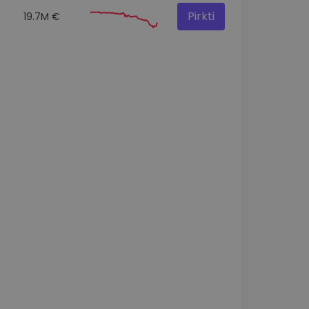
Pirkti
19.7M €