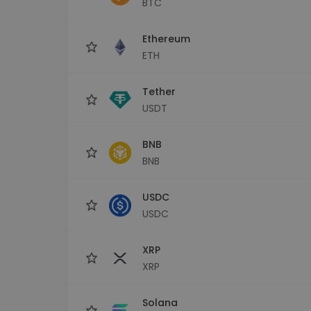
BTC
Investicijų tyrinėtojas
Rask savo kripto strategiją
Ethereum
ETH
Tether
USDT
BNB
BNB
USDC
USDC
XRP
XRP
Solana