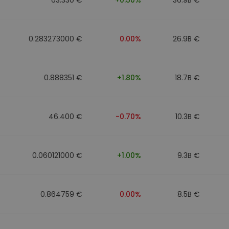
0.283273000 €
0.00%
26.9B €
0.888351 €
+1.80%
18.7B €
46.400 €
-0.70%
10.3B €
0.060121000 €
+1.00%
9.3B €
0.864759 €
0.00%
8.5B €