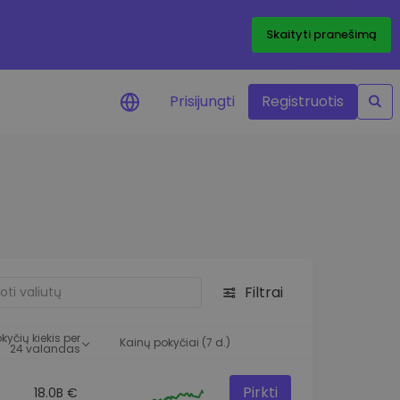
Skaityti pranešimą
Prisijungti
Registruotis
ai apie kainas
 žetonų kainų
mai realiuoju laiku
e išteklius
e investavimo galimybes
Filtrai
o analizė
 įžvalgos, užtikrinančios
kyčių kiekis per
rezultatą
Kainų pokyčiai (7 d.)
24 valandas
Pirkti
18.0B €