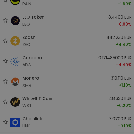
RAIN
+1.50%
LEO Token
8.4400 EUR
LEO
0.00%
Zcash
442.230 EUR
ZEC
+4.40%
Cardano
0.171485000 EUR
ADA
-4.40%
Monero
319.110 EUR
XMR
+1.10%
WhiteBIT Coin
48.330 EUR
WBT
+0.20%
Chainlink
7.0700 EUR
LINK
+0.10%