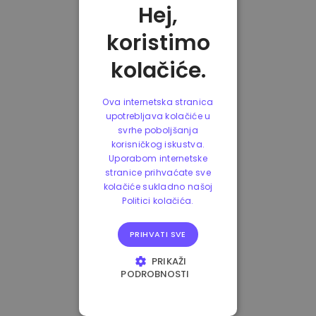
Hej,
koristimo
kolačiće.
Ova internetska stranica
upotrebljava kolačiće u
svrhe poboljšanja
korisničkog iskustva.
Uporabom internetske
stranice prihvaćate sve
kolačiće sukladno našoj
Politici kolačića.
PRIHVATI SVE
PRIKAŽI
PODROBNOSTI
NUŽNO POTREBNI
KOLAČIĆI