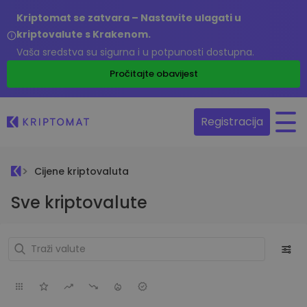
Kriptomat se zatvara – Nastavite ulagati u
kriptovalute s Krakenom.
Vaša sredstva su sigurna i u potpunosti dostupna.
Pročitajte obavijest
Registracija
Cijene kriptovaluta
Sve kriptovalute