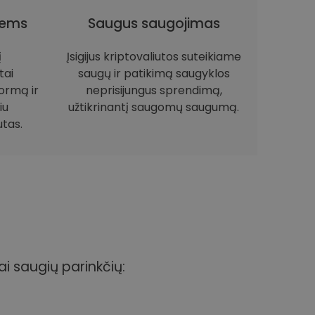
iems
Saugus saugojimas
į
Įsigijus kriptovaliutos suteikiame
tai
saugų ir patikimą saugyklos
ormą ir
neprisijungus sprendimą,
iu
užtikrinantį saugomų saugumą.
utas.
ai saugių parinkčių: