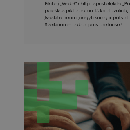
Eikite į „Web3“ skiltį ir spustelėkite „
paieškos piktogramą. Iš kriptovaliutų 
Įveskite norimą įsigyti sumą ir patvirt
Sveikiname, dabar jums priklauso !