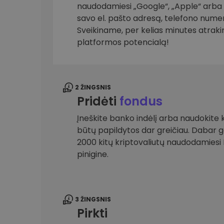
naudodamiesi „Google“, „Apple“ arba el
savo el. pašto adresą, telefono numer
Investicijų tyrinėtojas
Rask savo kripto strategiją
Sveikiname, per kelias minutes atrak
platformos potencialą!
2 ŽINGSNIS
Pridėti
fondus
Įneškite banko indėlį arba naudokite k
būtų papildytos dar greičiau. Dabar gal
2000 kitų kriptovaliutų naudodamies
pinigine.
3 ŽINGSNIS
Pirkti