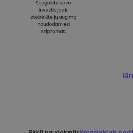
Saugokite savo
investicijas ir
stebėkite jų augimą
naudodamiesi
Kriptomat.
Iš
Pirkti naudojantis
Išmaniaisiais portf