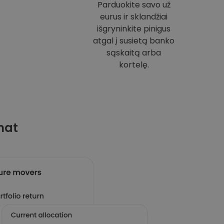
Parduokite savo už
eurus ir sklandžiai
išgryninkite pinigus
atgal į susietą banko
sąskaitą arba
kortelę.
mat