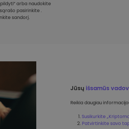
Papildyti“ arba naudokite
sąrašo pasirinkite .
inkite sandorį.
Jūsų
išsamūs vadov
Reikia daugiau informacijos 
Susikurkite „Kriptom
Patvirtinkite savo t