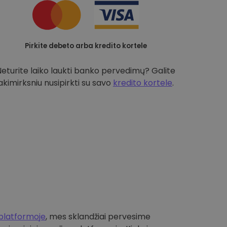
Pirkite debeto arba kredito kortele
Neturite laiko laukti banko pervedimų? Galite
akimirksniu nusipirkti su savo
kredito kortele
.
platformoje
, mes sklandžiai pervesime