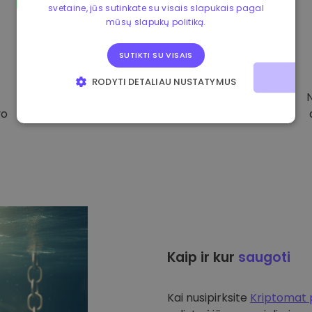
svetaine, jūs sutinkate su visais slapukais pagal
mūsų slapukų politiką.
SUTIKTI SU VISAIS
RODYTI DETALIAU NUSTATYMUS
BŪTINIEJI
VEIKIMĄ GERINANTYS
vo
TIKSLINIAI
FUNKCINIAI
Kaip ir kur
saugoti
Kai nusipirksite
Kriptomat 