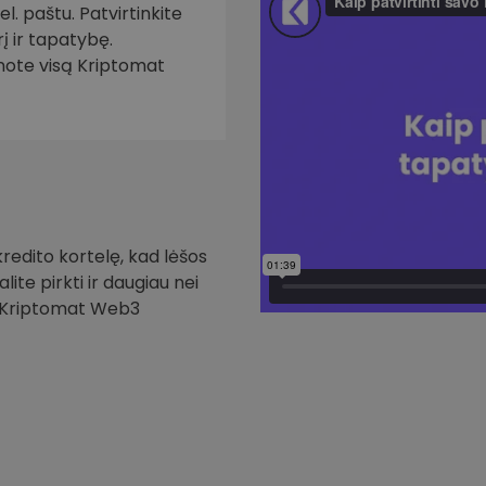
. paštu. Patvirtinkite
į ir tapatybę.
inote visą Kriptomat
redito kortelę, kad lėšos
ite pirkti ir daugiau nei
i Kriptomat Web3