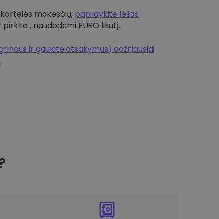
 kortelės mokesčių,
papildykite lėšas
r pirkite , naudodami EURO likutį.
rindus ir gaukite atsakymus į dažniausiai
a
.
?