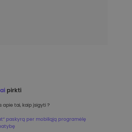
ai
pirkti
apie tai, kaip įsigyti ?
at“ paskyrą per mobiliąją programėlę
apatybę