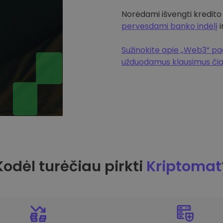
Norėdami išvengti kredito
pervesdami banko indėlį
i
Sužinokite apie „Web3“ pag
užduodamus klausimus či
Kodėl turėčiau pirkti
Kriptomat