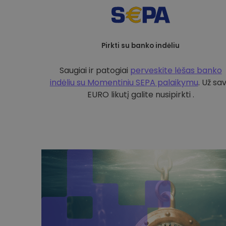
Pirkti su banko indėliu
Saugiai ir patogiai
perveskite lėšas banko
indėliu su
Momentiniu SEPA palaikymu
. Už sa
EURO likutį galite nusipirkti .