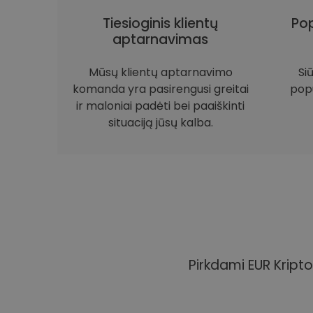
Tiesioginis klientų
Pop
aptarnavimas
Mūsų klientų aptarnavimo
Si
komanda yra pasirengusi greitai
popu
ir maloniai padėti bei paaiškinti
situaciją jūsų kalba.
Pirkdami EUR Kripto