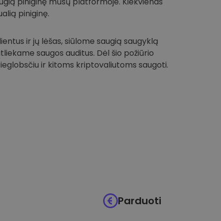
 saugią piniginę mūsų platformoje. Kiekvienas
alią piniginę.
entus ir jų lėšas, siūlome saugią saugyklą
 atliekame saugos auditus. Dėl šio požiūrio
globsčiu ir kitoms kriptovaliutoms saugoti.
Parduoti