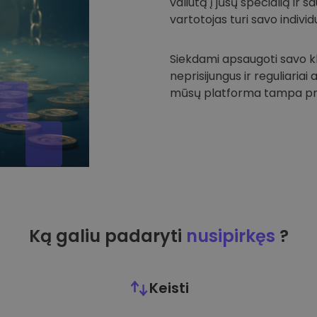
valiutą į jūsų specialią ir
vartotojas turi savo individu
Siekdami apsaugoti savo kli
neprisijungus ir reguliariai
mūsų platforma tampa prie
Ką galiu padaryti
nusipirkęs
?
Keisti