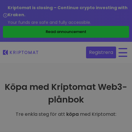
Kriptomat is closing – Continue crypto investing with
Kraken.
Your funds are safe and fully accessible.
Read announcement
Registrera
Köpa med Kriptomat Web3-
plånbok
Tre enkla steg för att
köpa
med Kriptomat: