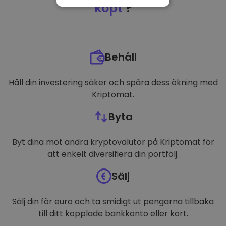
NÖDVÄNDIGT
köpt
?
PRESTANDA
INRIKTNING
Behåll
FUNKTIONER
Håll din investering säker och spåra dess ökning med
Kriptomat.
Byta
Byt dina mot andra kryptovalutor på Kriptomat för
att enkelt diversifiera din portfölj.
Sälj
Sälj din för euro och ta smidigt ut pengarna tillbaka
till ditt kopplade bankkonto eller kort.