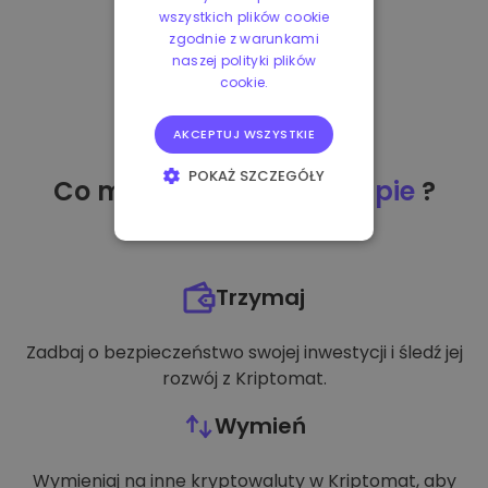
wszystkich plików cookie
zgodnie z warunkami
naszej polityki plików
cookie.
AKCEPTUJ WSZYSTKIE
POKAŻ SZCZEGÓŁY
Co mogę zrobić
po zakupie
?
NIEZBĘDNE
WYDAJNOŚĆ
Trzymaj
TARGETOWANIE
Zadbaj o bezpieczeństwo swojej inwestycji i śledź jej
FUNKCJONALNOŚĆ
rozwój z Kriptomat.
Wymień
Wymieniaj na inne kryptowaluty w Kriptomat, aby