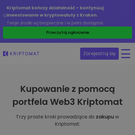
Kriptomat kończy działalność – kontynuuj
inwestowanie w kryptowaluty z Kraken.
Twoje środki są bezpieczne i w pełni dostępne.
Przeczytaj ogłoszenie
Zarejestruj się
Kupowanie z pomocą
portfela Web3 Kriptomat
Trzy proste kroki prowadzące do
zakupu
w
Kriptomat: