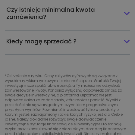
Czy istnieje minimalna kwota
zamówienia?
Kiedy mogę sprzedać ?
*Ostrzeżenie o ryzyku: Ceny aktywów cyfrowych są związane z
wysokim ryzykiem rynkowym i zmiennością cen. Wartość Twojej
inwestycji może spaść lub wzrosnąć, a Ty możesz nie odzyskać
zainwestowanej kwoty. Ponosisz wyłączną odpowiedzialność za
swoje decyzje inwestycyjne, a platforma Kriptomat nie jest
odpowiedzialna za żadne straty, które możesz ponieść. Wyniki z
przeszłości nie są wiarygodnym czynnikiem prognostycznym
przyszłych wyników. Powinieneś inwestować tylko w produkty, z
którymi jesteś zaznajomiony i takie, których ryzyko jest dla Ciebie
jasne. Należy dokładnie rozważyć swoje doświadczenie
inwestycyjne, sytuację finansową, cele inwestycyjne i tolerancję
ryzyka oraz skonsultować się z niezależnym doradcą finansowym
przed dokonaniem jakiejkolwiek inwestycji. Niniejszy materiał nie