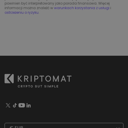
powinien być interpretowany jako porada finansowa. Więcej
informacji można znaleźć w
warunkach korzystania z usługi
i
ostrzeżeniu o ryzyku
.
€ EUR