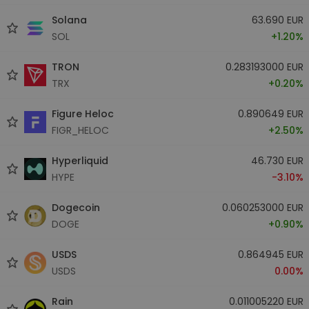
Solana
63.690 EUR
SOL
+1.20%
TRON
0.283193000 EUR
TRX
+0.20%
Figure Heloc
0.890649 EUR
FIGR_HELOC
+2.50%
Hyperliquid
46.730 EUR
HYPE
-3.10%
Dogecoin
0.060253000 EUR
DOGE
+0.90%
USDS
0.864945 EUR
USDS
0.00%
Rain
0.011005220 EUR