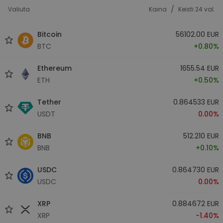
/
Valiuta
Kaina
Keisti 24 val.
Bitcoin
56102.00 EUR
BTC
+0.80%
Ethereum
1655.54 EUR
ETH
+0.50%
Tether
0.864533 EUR
USDT
0.00%
BNB
512.210 EUR
BNB
+0.10%
USDC
0.864730 EUR
USDC
0.00%
XRP
0.884672 EUR
XRP
-1.40%