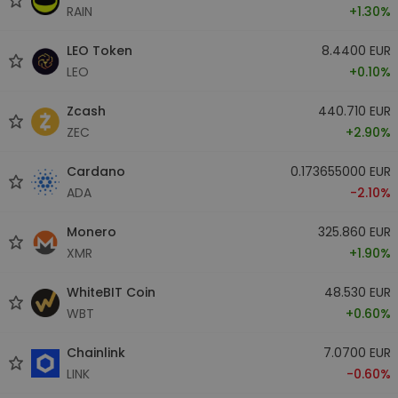
RAIN
+1.30%
LEO Token
8.4400 EUR
LEO
+0.10%
Zcash
440.710 EUR
ZEC
+2.90%
Cardano
0.173655000 EUR
ADA
-2.10%
Monero
325.860 EUR
XMR
+1.90%
WhiteBIT Coin
48.530 EUR
WBT
+0.60%
Chainlink
7.0700 EUR
LINK
-0.60%