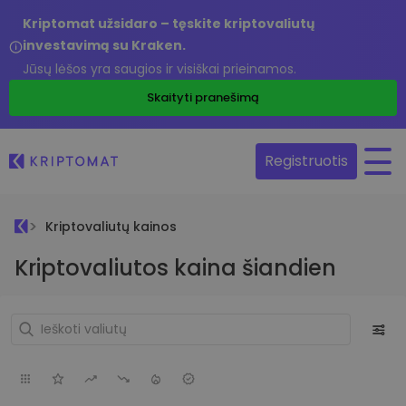
Kriptomat užsidaro – tęskite kriptovaliutų
investavimą su Kraken.
Jūsų lėšos yra saugios ir visiškai prieinamos.
Skaityti pranešimą
Registruotis
Kriptovaliutų kainos
Kriptovaliutos kaina šiandien