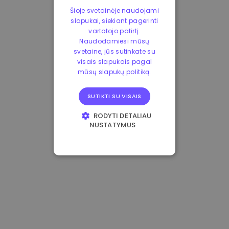
Šioje svetainėje naudojami
slapukai, siekiant pagerinti
vartotojo patirtį.
Naudodamiesi mūsų
svetaine, jūs sutinkate su
visais slapukais pagal
mūsų slapukų politiką.
SUTIKTI SU VISAIS
RODYTI DETALIAU
NUSTATYMUS
BŪTINIEJI
VEIKIMĄ GERINANTYS
TIKSLINIAI
FUNKCINIAI