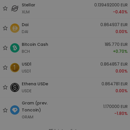
Stellar
0.139492000 EUR
XLM
-0.40%
Dai
0.864937 EUR
DAI
0.00%
Bitcoin Cash
185.770 EUR
BCH
+0.70%
USD1
0.864857 EUR
USD1
0.00%
Ethena USDe
0.864781 EUR
USDE
0.00%
Gram (prev.
1.170000 EUR
Toncoin)
-1.80%
GRAM