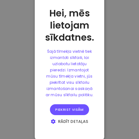
Hei, mēs
lietojam
sīkdatnes.
Šajā tīmekļa vietnē tiek
izmantoti sīkfaili, lai
uzlabotu lietotāju
pieredzi. Izmantojot
mūsu tīmekļa vietni, jūs
piekrītat visu sīkfailu
izmantošanai saskaņā
ar mūsu sīkfailu politiku.
PIEKRIST VISĀM
RĀDĪT DETAĻAS
STRIKTI
NEPIECIEŠAMIE