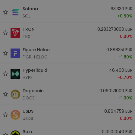
Solana
63.330 EUR
SOL
+0.50%
TRON
0.283273000 EUR
TRX
0.00%
Figure Heloc
0.888351 EUR
FIGR_HELOC
+1.80%
Hyperliquid
46.400 EUR
HYPE
-0.70%
Dogecoin
0.060121000 EUR
DOGE
+1.00%
USDS
0.864759 EUR
USDS
0.00%
Rain
0.011010140 EUR