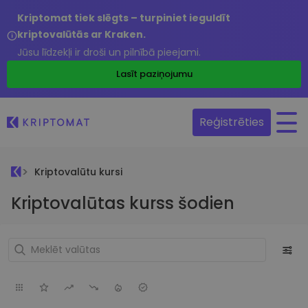
Kriptomat tiek slēgts – turpiniet ieguldīt
kriptovalūtās ar Kraken.
Jūsu līdzekļi ir droši un pilnībā pieejami.
Lasīt paziņojumu
Reģistrēties
Kriptovalūtu kursi
Kriptovalūtas kurss šodien