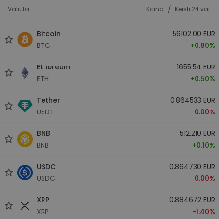
/
Valiuta
Kaina
Keisti 24 val.
Bitcoin
56102.00 EUR
BTC
+0.80%
Ethereum
1655.54 EUR
ETH
+0.50%
Tether
0.864533 EUR
USDT
0.00%
BNB
512.210 EUR
BNB
+0.10%
USDC
0.864730 EUR
USDC
0.00%
XRP
0.884672 EUR
XRP
-1.40%