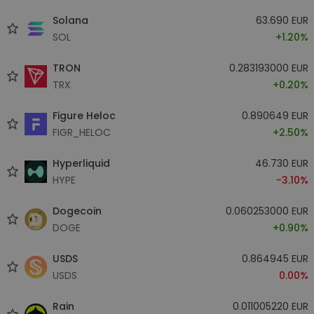
Solana
63.690 EUR
SOL
+1.20%
TRON
0.283193000 EUR
TRX
+0.20%
Figure Heloc
0.890649 EUR
FIGR_HELOC
+2.50%
Hyperliquid
46.730 EUR
HYPE
-3.10%
Dogecoin
0.060253000 EUR
DOGE
+0.90%
USDS
0.864945 EUR
USDS
0.00%
Rain
0.011005220 EUR