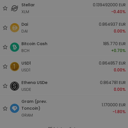
Stellar
0.139492000 EUR
XLM
-0.40%
Dai
0.864937 EUR
DAI
0.00%
Bitcoin Cash
185.770 EUR
BCH
+0.70%
USD1
0.864857 EUR
USD1
0.00%
Ethena USDe
0.864781 EUR
USDE
0.00%
Gram (prev.
1.170000 EUR
Toncoin)
-1.80%
GRAM