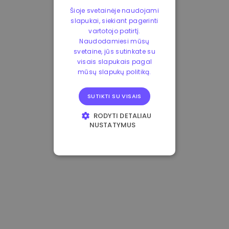
Šioje svetainėje naudojami
slapukai, siekiant pagerinti
vartotojo patirtį.
Naudodamiesi mūsų
svetaine, jūs sutinkate su
visais slapukais pagal
mūsų slapukų politiką.
SUTIKTI SU VISAIS
RODYTI DETALIAU
NUSTATYMUS
BŪTINIEJI
VEIKIMĄ GERINANTYS
TIKSLINIAI
FUNKCINIAI