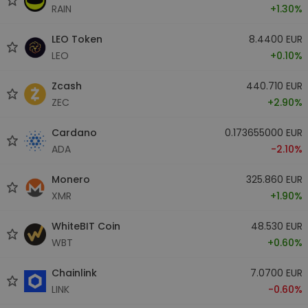
RAIN
+1.30%
LEO Token
8.4400 EUR
LEO
+0.10%
Zcash
440.710 EUR
ZEC
+2.90%
Cardano
0.173655000 EUR
ADA
-2.10%
Monero
325.860 EUR
XMR
+1.90%
WhiteBIT Coin
48.530 EUR
WBT
+0.60%
Chainlink
7.0700 EUR
LINK
-0.60%