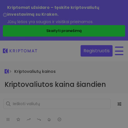
Kriptomat užsidaro – tęskite kriptovaliutų
investavimą su Kraken.
Jūsų lėšos yra saugios ir visiškai prieinamos.
Skaityti pranešimą
Registruotis
Kriptovaliutų kainos
Kriptovaliutos kaina šiandien