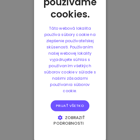
používame
cookies.
Táto webová lokalita
používa súbory cookie na
zlepšenie používateľskej
skúsenosti. Používaním
našej webovej lokality
vyjadrujete súhlas s
používaním všetkých
súborov cookie v súlade s
našimi zásadami
používania súborov
cookie.
PRIJAŤ VŠETKO
ZOBRAZIŤ
PODROBNOSTI
NEVYHNUTNE
POTREBNÉ