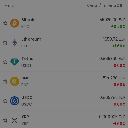
/
Mena
Cena
Zmena 24h
Bitcoin
55926.00 EUR
BTC
+0.70%
Ethereum
1650.72 EUR
ETH
+1.60%
Tether
0.865399 EUR
USDT
0.00%
BNB
514.280 EUR
BNB
-0.60%
USDC
0.865782 EUR
USDC
0.00%
XRP
0.909005 EUR
XRP
-1.60%