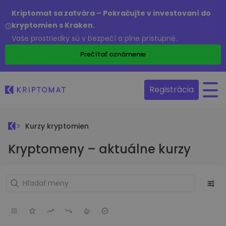
Kriptomat sa zatvára – Pokračujte v investovaní do
kryptomien s Kraken.
Vaše prostriedky sú v bezpečí a plne prístupné.
Prečítať oznámenie
Registrácia
Kurzy kryptomien
Kryptomeny – aktuálne kurzy