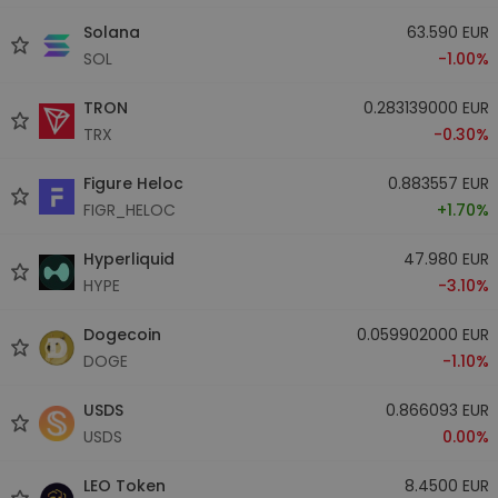
Solana
63.590 EUR
SOL
-1.00%
TRON
0.283139000 EUR
TRX
-0.30%
Figure Heloc
0.883557 EUR
FIGR_HELOC
+1.70%
Hyperliquid
47.980 EUR
HYPE
-3.10%
Dogecoin
0.059902000 EUR
DOGE
-1.10%
USDS
0.866093 EUR
USDS
0.00%
LEO Token
8.4500 EUR