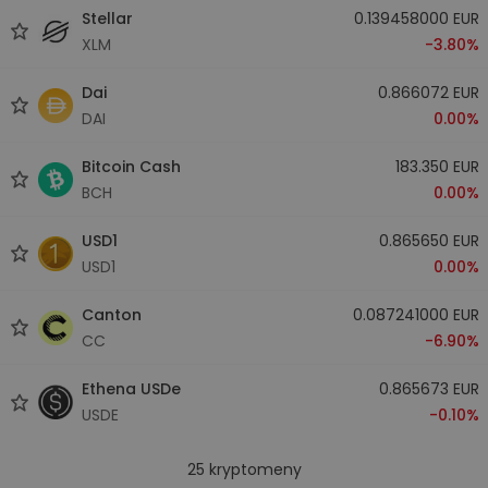
Stellar
0.139458000 EUR
XLM
-3.80%
Dai
0.866072 EUR
DAI
0.00%
Bitcoin Cash
183.350 EUR
BCH
0.00%
USD1
0.865650 EUR
USD1
0.00%
Canton
0.087241000 EUR
CC
-6.90%
Ethena USDe
0.865673 EUR
USDE
-0.10%
25
kryptomeny