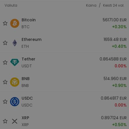
/
Valiuta
Kaina
Keisti 24 val.
Bitcoin
56171.00 EUR
BTC
+0.30%
Ethereum
1659.48 EUR
ETH
+0.40%
Tether
0.864588 EUR
USDT
0.00%
BNB
514.960 EUR
BNB
+0.90%
USDC
0.864817 EUR
USDC
0.00%
XRP
0.897124 EUR
XRP
+0.50%