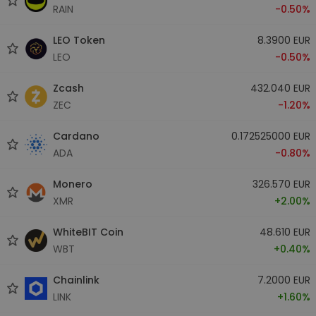
RAIN
-0.50%
LEO Token
8.3900 EUR
LEO
-0.50%
Zcash
432.040 EUR
ZEC
-1.20%
Cardano
0.172525000 EUR
ADA
-0.80%
Monero
326.570 EUR
XMR
+2.00%
WhiteBIT Coin
48.610 EUR
WBT
+0.40%
Chainlink
7.2000 EUR
LINK
+1.60%