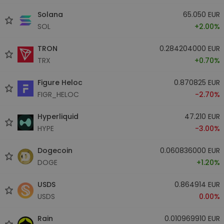
Solana
65.050 EUR
SOL
+2.00%
TRON
0.284204000 EUR
TRX
+0.70%
Figure Heloc
0.870825 EUR
FIGR_HELOC
-2.70%
Hyperliquid
47.210 EUR
HYPE
-3.00%
Dogecoin
0.060836000 EUR
DOGE
+1.20%
USDS
0.864914 EUR
USDS
0.00%
Rain
0.010969910 EUR