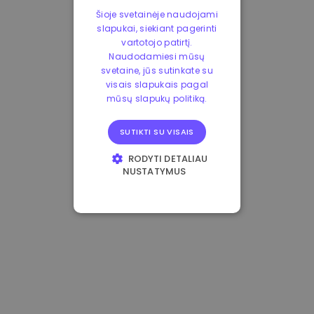
Šioje svetainėje naudojami
slapukai, siekiant pagerinti
vartotojo patirtį.
Naudodamiesi mūsų
svetaine, jūs sutinkate su
visais slapukais pagal
mūsų slapukų politiką.
SUTIKTI SU VISAIS
RODYTI DETALIAU
NUSTATYMUS
BŪTINIEJI
VEIKIMĄ GERINANTYS
TIKSLINIAI
FUNKCINIAI