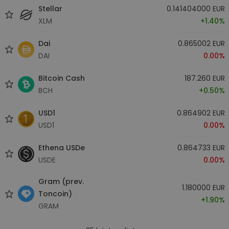
Stellar
0.141404000 EUR
XLM
+1.40%
Dai
0.865002 EUR
DAI
0.00%
Bitcoin Cash
187.260 EUR
BCH
+0.50%
USD1
0.864902 EUR
USD1
0.00%
Ethena USDe
0.864733 EUR
USDE
0.00%
Gram (prev.
1.180000 EUR
Toncoin)
+1.90%
GRAM