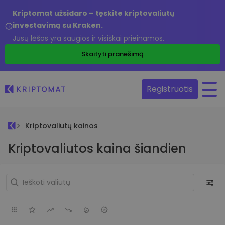
Kriptomat užsidaro – tęskite kriptovaliutų
investavimą su Kraken.
Jūsų lėšos yra saugios ir visiškai prieinamos.
Skaityti pranešimą
Registruotis
Kriptovaliutų kainos
Kriptovaliutos kaina šiandien