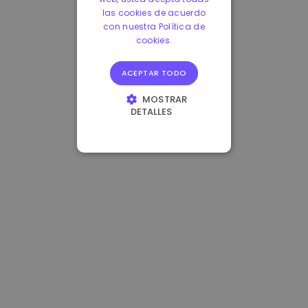
las cookies de acuerdo
con nuestra Política de
cookies.
ACEPTAR TODO
MOSTRAR
DETALLES
COOKIES
ESTRICTAMENTE
NECESARIAS
COOKIES DE
RENDIMIENTO
COOKIES DE
PREFERENCIAS
COOKIES DE
FUNCIONALIDAD