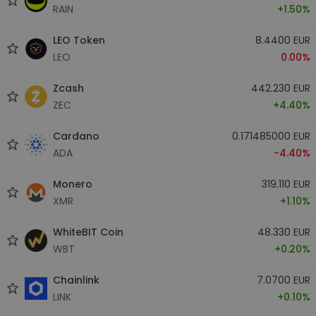
RAIN
+1.50%
LEO Token
8.4400 EUR
LEO
0.00%
Zcash
442.230 EUR
ZEC
+4.40%
Cardano
0.171485000 EUR
ADA
-4.40%
Monero
319.110 EUR
XMR
+1.10%
WhiteBIT Coin
48.330 EUR
WBT
+0.20%
Chainlink
7.0700 EUR
LINK
+0.10%