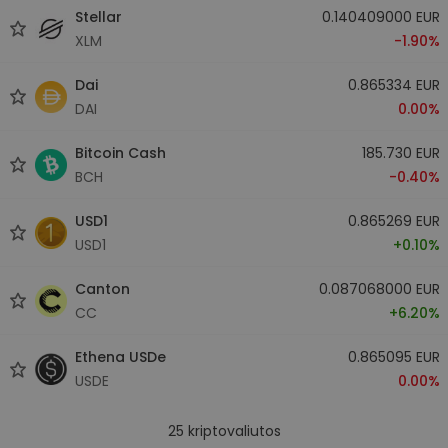
Stellar
0.140409000 EUR
XLM
-1.90%
Dai
0.865334 EUR
DAI
0.00%
Bitcoin Cash
185.730 EUR
BCH
-0.40%
USD1
0.865269 EUR
USD1
+0.10%
Canton
0.087068000 EUR
CC
+6.20%
Ethena USDe
0.865095 EUR
USDE
0.00%
25
kriptovaliutos