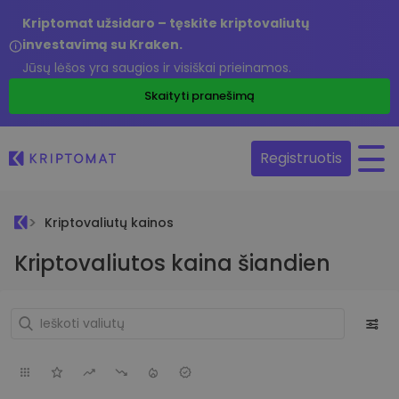
Kriptomat užsidaro – tęskite kriptovaliutų
investavimą su Kraken.
Jūsų lėšos yra saugios ir visiškai prieinamos.
Skaityti pranešimą
Registruotis
Kriptovaliutų kainos
Kriptovaliutos kaina šiandien