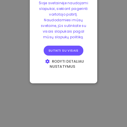
Šioje svetainėje naudojami
slapukai, siekiant pagerinti
vartotojo patirtį.
Naudodamiesi mūsų
svetaine, jūs sutinkate su
visais slapukais pagal
mūsų slapukų politiką.
SUTIKTI SU VISAIS
RODYTI DETALIAU
NUSTATYMUS
BŪTINIEJI
VEIKIMĄ GERINANTYS
TIKSLINIAI
FUNKCINIAI