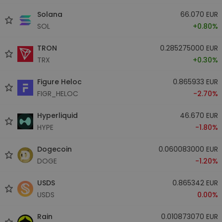
Solana
66.070 EUR
SOL
+0.80%
TRON
0.285275000 EUR
TRX
+0.30%
Figure Heloc
0.865933 EUR
FIGR_HELOC
-2.70%
Hyperliquid
46.670 EUR
HYPE
-1.80%
Dogecoin
0.060083000 EUR
DOGE
-1.20%
USDS
0.865342 EUR
USDS
0.00%
Rain
0.010873070 EUR