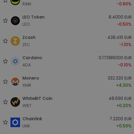
RAIN
-0.60%
LEO Token
8.4000 EUR
LEO
-0.50%
Zcash
438.410 EUR
ZEC
-1.10%
Cardano
0.173186000 EUR
ADA
-0.10%
Monero
332.320 EUR
XMR
+4.30%
WhiteBIT Coin
48.690 EUR
WBT
+0.20%
Chainlink
7.2200 EUR
LINK
+0.50%