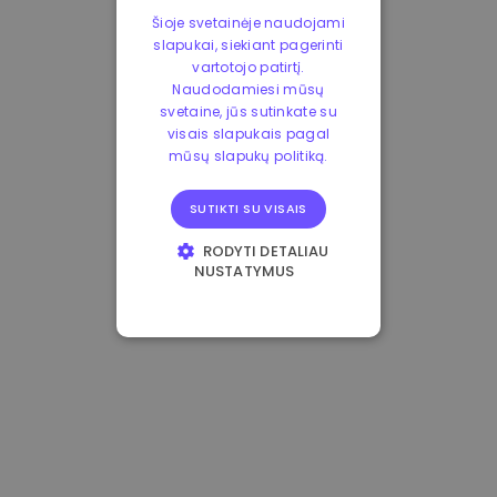
Šioje svetainėje naudojami
slapukai, siekiant pagerinti
vartotojo patirtį.
Naudodamiesi mūsų
svetaine, jūs sutinkate su
visais slapukais pagal
mūsų slapukų politiką.
SUTIKTI SU VISAIS
RODYTI DETALIAU
NUSTATYMUS
BŪTINIEJI
VEIKIMĄ GERINANTYS
TIKSLINIAI
FUNKCINIAI