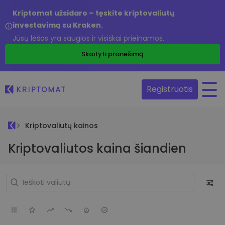
Kriptomat užsidaro – tęskite kriptovaliutų
investavimą su Kraken.
Jūsų lėšos yra saugios ir visiškai prieinamos.
Skaityti pranešimą
Registruotis
Kriptovaliutų kainos
Kriptovaliutos kaina šiandien