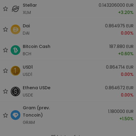
Stellar
0.143206000 EUR
XLM
+3.20%
Dai
0.864975 EUR
DAI
0.00%
Bitcoin Cash
187.880 EUR
BCH
+0.60%
USD1
0.864714 EUR
USD1
0.00%
Ethena USDe
0.864672 EUR
USDE
0.00%
Gram (prev.
1.180000 EUR
Toncoin)
+1.50%
GRAM