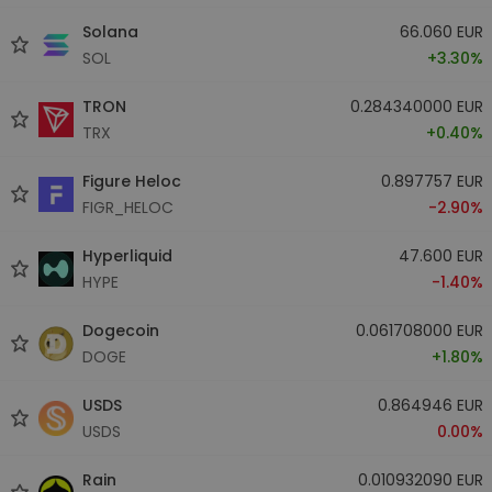
Solana
66.060 EUR
SOL
+3.30%
TRON
0.284340000 EUR
TRX
+0.40%
Figure Heloc
0.897757 EUR
FIGR_HELOC
-2.90%
Hyperliquid
47.600 EUR
HYPE
-1.40%
Dogecoin
0.061708000 EUR
DOGE
+1.80%
USDS
0.864946 EUR
USDS
0.00%
Rain
0.010932090 EUR