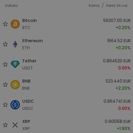
/
Valiuta
Kaina
Keisti 24 val.
Bitcoin
56307.00 EUR
BTC
+0.20%
Ethereum
1664.52 EUR
ETH
+0.20%
Tether
0.864520 EUR
USDT
0.00%
BNB
523.440 EUR
BNB
+2.20%
USDC
0.864741 EUR
USDC
0.00%
XRP
0.905158 EUR
XRP
+1.90%