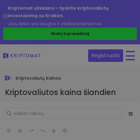
Kriptomat užsidaro – tęskite kriptovaliutų
investavimą su Kraken.
Jūsų lėšos yra saugios ir visiškai prieinamos.
Skaityti pranešimą
Registruotis
Kriptovaliutų kainos
Kriptovaliutos kaina šiandien