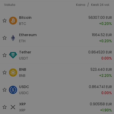
/
Valiuta
Kaina
Keisti 24 val.
Bitcoin
56307.00 EUR
BTC
+0.20%
Ethereum
1664.52 EUR
ETH
+0.20%
Tether
0.864520 EUR
USDT
0.00%
BNB
523.440 EUR
BNB
+2.20%
USDC
0.864741 EUR
USDC
0.00%
XRP
0.905158 EUR
XRP
+1.90%