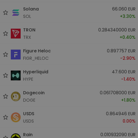
Solana
66.060 EUR
SOL
+3.30%
TRON
0.284340000 EUR
TRX
+0.40%
Figure Heloc
0.897757 EUR
FIGR_HELOC
-2.90%
Hyperliquid
47.600 EUR
HYPE
-1.40%
Dogecoin
0.061708000 EUR
DOGE
+1.80%
USDS
0.864946 EUR
USDS
0.00%
Rain
0.010932090 EUR