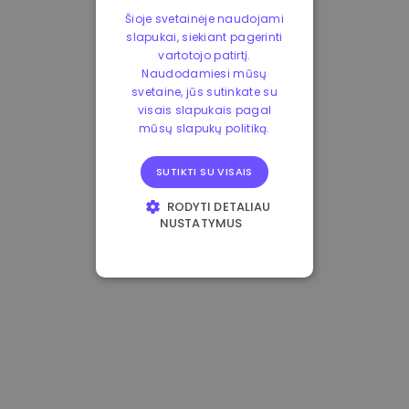
Šioje svetainėje naudojami
slapukai, siekiant pagerinti
vartotojo patirtį.
Naudodamiesi mūsų
svetaine, jūs sutinkate su
visais slapukais pagal
mūsų slapukų politiką.
SUTIKTI SU VISAIS
RODYTI DETALIAU
NUSTATYMUS
BŪTINIEJI
VEIKIMĄ GERINANTYS
TIKSLINIAI
FUNKCINIAI