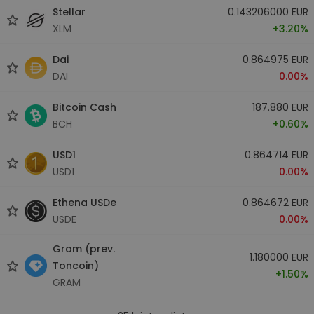
Stellar
0.143206000 EUR
XLM
+3.20%
Dai
0.864975 EUR
DAI
0.00%
Bitcoin Cash
187.880 EUR
BCH
+0.60%
USD1
0.864714 EUR
USD1
0.00%
Ethena USDe
0.864672 EUR
USDE
0.00%
Gram (prev.
1.180000 EUR
Toncoin)
+1.50%
GRAM