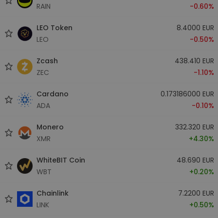
RAIN
-0.60%
LEO Token
8.4000 EUR
LEO
-0.50%
Zcash
438.410 EUR
ZEC
-1.10%
Cardano
0.173186000 EUR
ADA
-0.10%
Monero
332.320 EUR
XMR
+4.30%
WhiteBIT Coin
48.690 EUR
WBT
+0.20%
Chainlink
7.2200 EUR
LINK
+0.50%