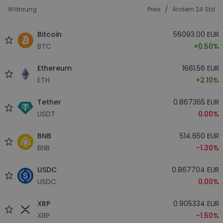
/
Währung
Preis
Ändern 24 Std
Bitcoin
56093.00 EUR
BTC
+0.50%
Ethereum
1661.56 EUR
ETH
+2.10%
Tether
0.867365 EUR
USDT
0.00%
BNB
514.650 EUR
BNB
-1.30%
USDC
0.867704 EUR
USDC
0.00%
XRP
0.905334 EUR
XRP
-1.50%