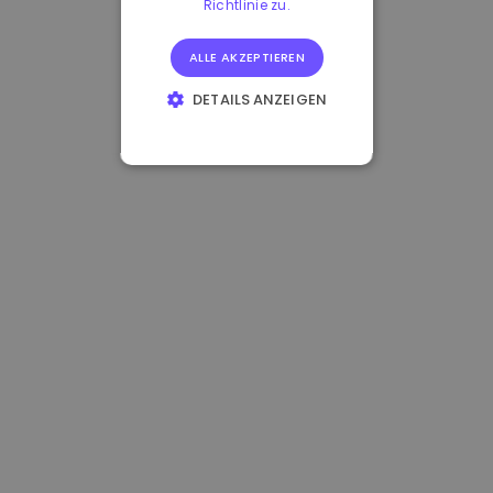
Richtlinie zu.
ALLE AKZEPTIEREN
DETAILS ANZEIGEN
UNBEDINGT
ERFORDERLICH
PERFORMANCE
TARGETING
FUNKTIONALITÄT