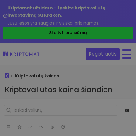
Kriptomat užsidaro – tęskite kriptovaliutų
investavimą su Kraken.
Jūsų lėšos yra saugios ir visiškai prieinamos.
Skaityti pranešimą
Registruotis
Kriptovaliutų kainos
Kriptovaliutos kaina šiandien