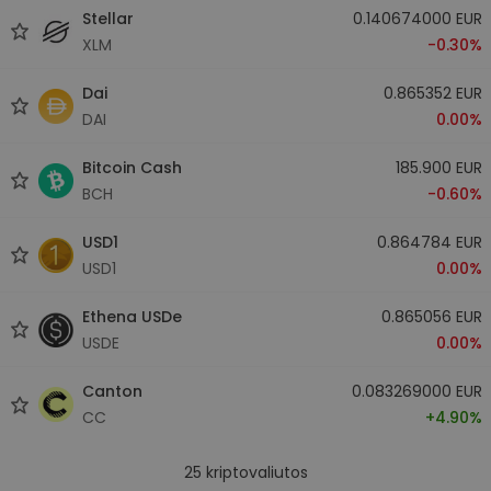
Stellar
0.140674000 EUR
XLM
-0.30%
Dai
0.865352 EUR
DAI
0.00%
Bitcoin Cash
185.900 EUR
BCH
-0.60%
USD1
0.864784 EUR
USD1
0.00%
Ethena USDe
0.865056 EUR
USDE
0.00%
Canton
0.083269000 EUR
CC
+4.90%
25
kriptovaliutos