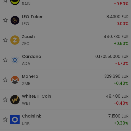
RAIN
-0.50%
LEO Token
8.4300 EUR
LEO
0.00%
Zcash
440.730 EUR
ZEC
+0.50%
Cardano
0.170550000 EUR
ADA
-1.70%
Monero
329.690 EUR
XMR
+0.40%
WhiteBIT Coin
48.480 EUR
WBT
-0.40%
Chainlink
7.1500 EUR
LINK
+0.30%