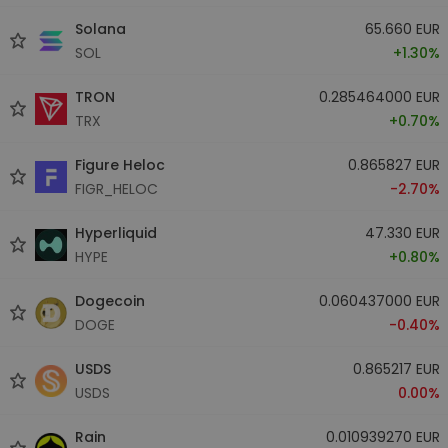
Solana
65.660 EUR
SOL
+1.30%
TRON
0.285464000 EUR
TRX
+0.70%
Figure Heloc
0.865827 EUR
FIGR_HELOC
-2.70%
Hyperliquid
47.330 EUR
HYPE
+0.80%
Dogecoin
0.060437000 EUR
DOGE
-0.40%
USDS
0.865217 EUR
USDS
0.00%
Rain
0.010939270 EUR