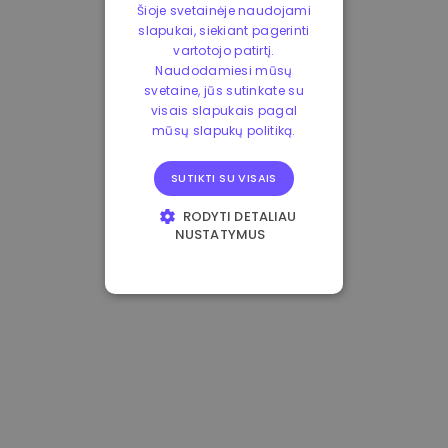
Šioje svetainėje naudojami
slapukai, siekiant pagerinti
vartotojo patirtį.
Naudodamiesi mūsų
svetaine, jūs sutinkate su
visais slapukais pagal
mūsų slapukų politiką.
SUTIKTI SU VISAIS
RODYTI DETALIAU
NUSTATYMUS
BŪTINIEJI
VEIKIMĄ GERINANTYS
TIKSLINIAI
FUNKCINIAI