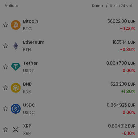
/
Valiuta
Kaina
Keisti 24 val.
Bitcoin
56022.00 EUR
BTC
-0.40%
Ethereum
1655.14 EUR
ETH
-0.30%
Tether
0.864700 EUR
USDT
0.00%
BNB
520.230 EUR
BNB
+1.30%
USDC
0.864925 EUR
USDC
0.00%
XRP
0.894912 EUR
XRP
-0.10%