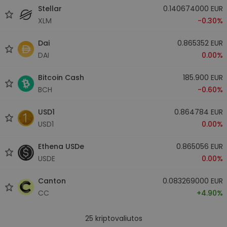
Stellar
0.140674000 EUR
XLM
-0.30%
Dai
0.865352 EUR
DAI
0.00%
Bitcoin Cash
185.900 EUR
BCH
-0.60%
USD1
0.864784 EUR
USD1
0.00%
Ethena USDe
0.865056 EUR
USDE
0.00%
Canton
0.083269000 EUR
CC
+4.90%
25
kriptovaliutos