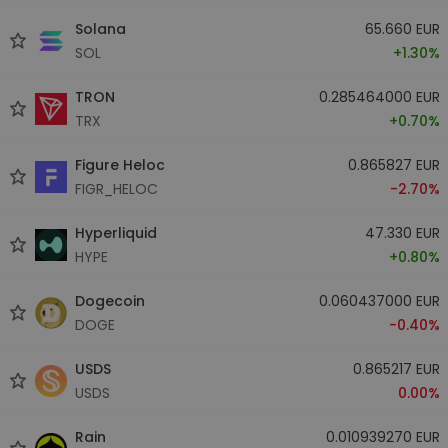
Solana
65.660 EUR
SOL
+1.30%
TRON
0.285464000 EUR
TRX
+0.70%
Figure Heloc
0.865827 EUR
FIGR_HELOC
-2.70%
Hyperliquid
47.330 EUR
HYPE
+0.80%
Dogecoin
0.060437000 EUR
DOGE
-0.40%
USDS
0.865217 EUR
USDS
0.00%
Rain
0.010939270 EUR