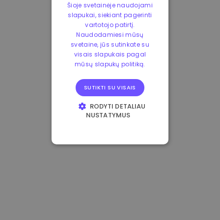
Šioje svetainėje naudojami
slapukai, siekiant pagerinti
vartotojo patirtį.
Naudodamiesi mūsų
svetaine, jūs sutinkate su
visais slapukais pagal
mūsų slapukų politiką.
SUTIKTI SU VISAIS
RODYTI DETALIAU
NUSTATYMUS
BŪTINIEJI
VEIKIMĄ GERINANTYS
TIKSLINIAI
FUNKCINIAI