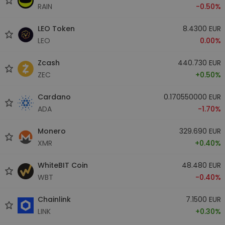
RAIN
-0.50%
LEO Token
8.4300 EUR
LEO
0.00%
Zcash
440.730 EUR
ZEC
+0.50%
Cardano
0.170550000 EUR
ADA
-1.70%
Monero
329.690 EUR
XMR
+0.40%
WhiteBIT Coin
48.480 EUR
WBT
-0.40%
Chainlink
7.1500 EUR
LINK
+0.30%