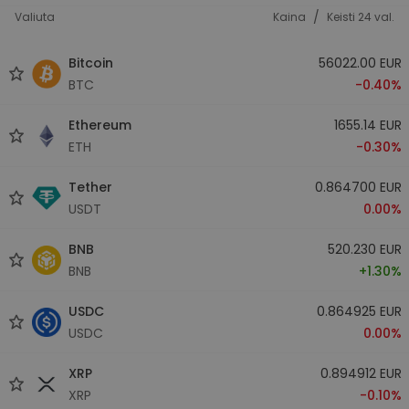
/
Valiuta
Kaina
Keisti 24 val.
Bitcoin
56022.00 EUR
BTC
-0.40%
Ethereum
1655.14 EUR
ETH
-0.30%
Tether
0.864700 EUR
USDT
0.00%
BNB
520.230 EUR
BNB
+1.30%
USDC
0.864925 EUR
USDC
0.00%
XRP
0.894912 EUR
XRP
-0.10%