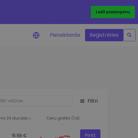
Lasīt paziņojumu
Pieteikšanās
Reģistrēties
ājumi par cenām
ienītāko žetonu cenu
ājumi reāllaikā
 investīciju iespējas
Filtri
a analīze
tziņas optimālai
ai
ms 24 stundās
Cenu grafiks (7d)
Pirkt
15.6B €