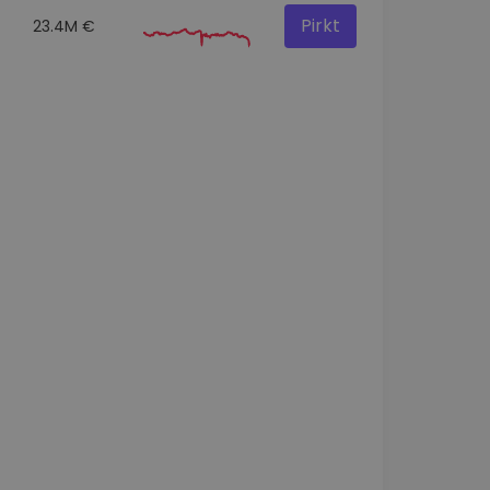
Pirkt
23.4M €