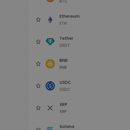
BTC
maks
Ieguldījumu palīgs
Ethereum
Atrodi savu kripto stratēģiju
ETH
Tether
USDT
BNB
BNB
USDC
USDC
XRP
XRP
Solana