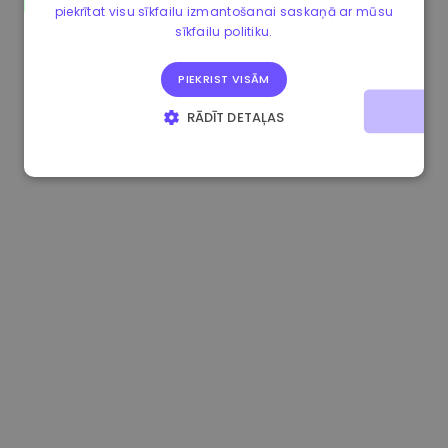
piekrītat visu sīkfailu izmantošanai saskaņā ar mūsu
1.160000 €
-4.10%
3.2B €
sīkfailu politiku.
PIEKRIST VISĀM
RĀDĪT DETAĻAS
STRIKTI NEPIECIEŠAMIE
VEIKTSPĒJAS
MĒRĶA
FUNKCIONALITĀTES