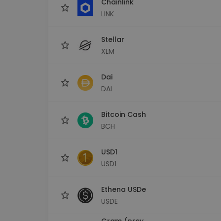
Chainlink
LINK
Stellar
XLM
Dai
DAI
Bitcoin Cash
BCH
USD1
USD1
Ethena USDe
USDE
Gram (prev.