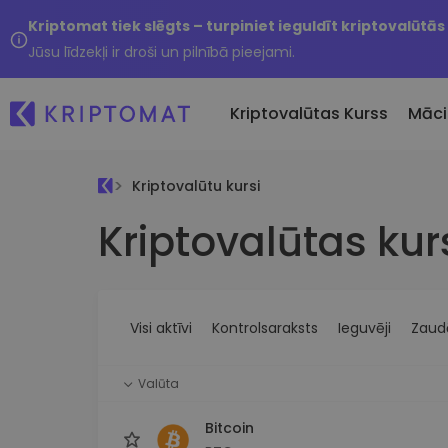
Kriptomat tiek slēgts – turpiniet ieguldīt kriptovalūtās
Jūsu līdzekļi ir droši un pilnībā pieejami.
Kriptovalūtas Kurss
Māci
Kriptovalūtu kursi
Pirkt un pārdot kripto
Kriptovalūtas kur
Visas cenas
Tikko 
Pērciet vairāk nekā 300
Vairāk nekā 300 kriptovalūtu
Nesen 
kriptovalūtas
Ja es
Lielākie Ieguvēji un Zaudētāji
Kripto maiņa
vērtī
Atrodiet investīciju iespējas
Vairāk nekā 1000 valūtu pā
...šodi
iespējas
Visi aktīvi
Kontrolsaraksts
Ieguvēji
Zaudē
Inteliģentie portfeļi
Gudrs veids, kā investēt
Valūta
kriptovalūtās
Kriptomat Maks
Bitcoin
Drošs un vienkāršs kriptova