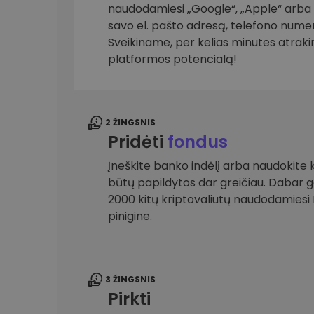
naudodamiesi „Google“, „Apple“ arba el
savo el. pašto adresą, telefono numer
Investicijų tyrinėtojas
Rask savo kripto strategiją
Sveikiname, per kelias minutes atrak
platformos potencialą!
2 ŽINGSNIS
Pridėti
fondus
Įneškite banko indėlį arba naudokite k
būtų papildytos dar greičiau. Dabar gal
2000 kitų kriptovaliutų naudodamies
pinigine.
3 ŽINGSNIS
Pirkti