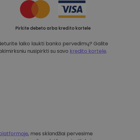
Pirkite debeto arba kredito kortele
Neturite laiko laukti banko pervedimų? Galite
akimirksniu nusipirkti su savo
kredito kortele
.
platformoje
, mes sklandžiai pervesime