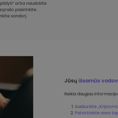
Papildyti“ arba naudokite
sąrašo pasirinkite .
inkite sandorį.
Jūsų
išsamūs vadov
Reikia daugiau informacijos 
Susikurkite „Kriptom
Patvirtinkite savo t