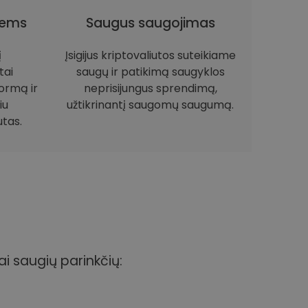
iems
Saugus saugojimas
į
Įsigijus kriptovaliutos suteikiame
tai
saugų ir patikimą saugyklos
ormą ir
neprisijungus sprendimą,
iu
užtikrinantį saugomų saugumą.
utas.
ai saugių parinkčių: