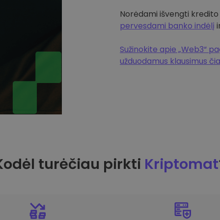
Norėdami išvengti kredito
pervesdami banko indėlį
i
Sužinokite apie „Web3“ pag
užduodamus klausimus či
Kodėl turėčiau pirkti
Kriptomat