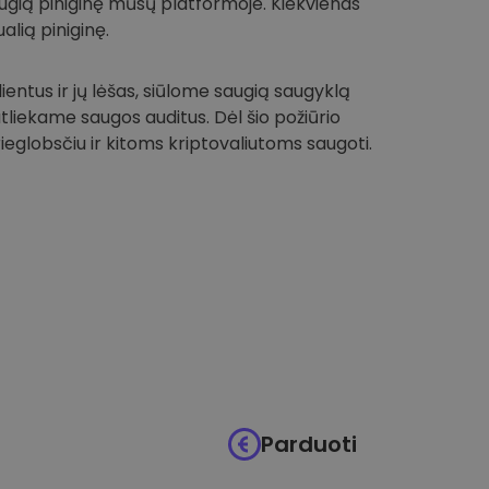
 saugią piniginę mūsų platformoje. Kiekvienas
alią piniginę.
entus ir jų lėšas, siūlome saugią saugyklą
 atliekame saugos auditus. Dėl šio požiūrio
globsčiu ir kitoms kriptovaliutoms saugoti.
Parduoti