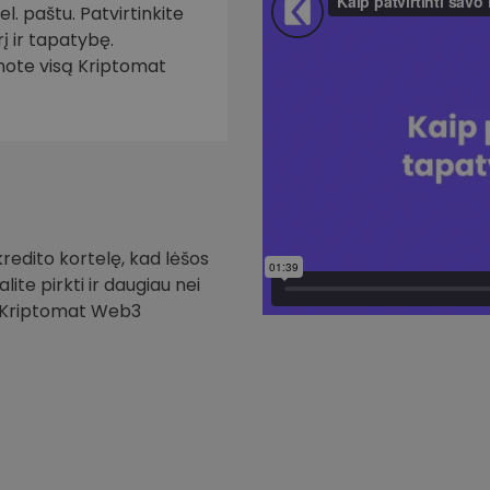
. paštu. Patvirtinkite
į ir tapatybę.
inote visą Kriptomat
redito kortelę, kad lėšos
ite pirkti ir daugiau nei
i Kriptomat Web3