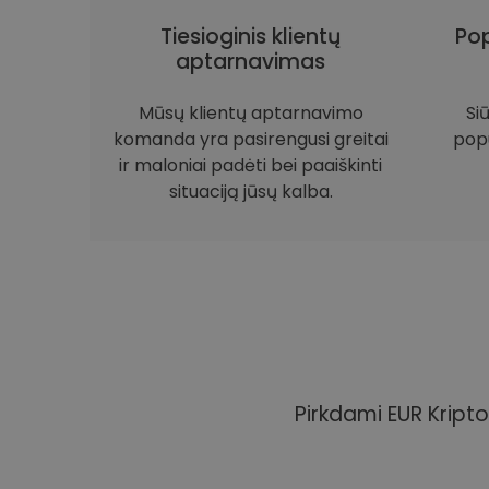
Tiesioginis klientų
Pop
aptarnavimas
Mūsų klientų aptarnavimo
Si
komanda yra pasirengusi greitai
popu
ir maloniai padėti bei paaiškinti
situaciją jūsų kalba.
Pirkdami EUR Kripto