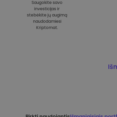
Saugokite savo
investicijas ir
stebėkite jų augimą
naudodamiesi
Kriptomat.
Iš
Pirkti naudojantis
Išmaniaisiais portf