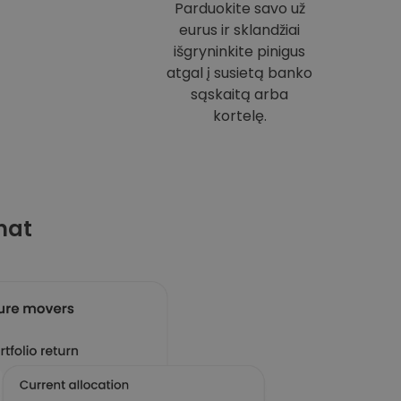
Parduokite savo už
eurus ir sklandžiai
išgryninkite pinigus
atgal į susietą banko
sąskaitą arba
kortelę.
mat