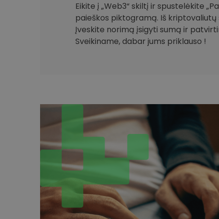
Eikite į „Web3“ skiltį ir spustelėkite „
paieškos piktogramą. Iš kriptovaliutų 
Įveskite norimą įsigyti sumą ir patvirt
Sveikiname, dabar jums priklauso !