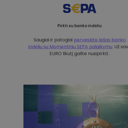
Pirkti su banko indėliu
Saugiai ir patogiai
perveskite lėšas banko
indėliu su
Momentiniu SEPA palaikymu
. Už sa
EURO likutį galite nusipirkti .