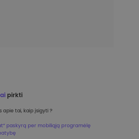
ai
pirkti
apie tai, kaip įsigyti ?
at“ paskyrą per mobiliąją programėlę
apatybę