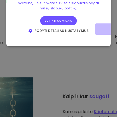
svetaine, jūs sutinkate su visais slapukais pagal
mūsų slapukų politiką.
SUTIKTI SU VISAIS
RODYTI DETALIAU NUSTATYMUS
BŪTINIEJI
VEIKIMĄ GERINANTYS
vo
TIKSLINIAI
FUNKCINIAI
Kaip ir kur
saugoti
Kai nusipirksite
Kriptomat 