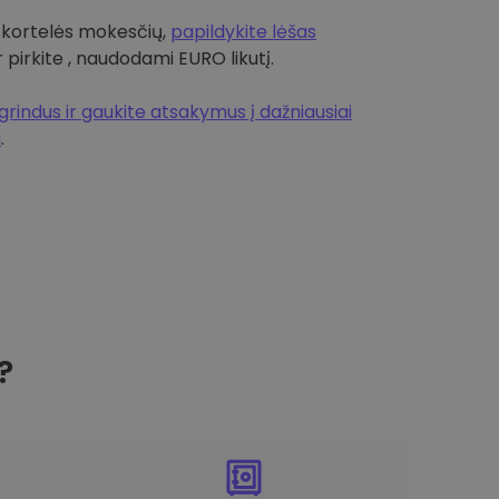
 kortelės mokesčių,
papildykite lėšas
r pirkite , naudodami EURO likutį.
rindus ir gaukite atsakymus į dažniausiai
a
.
?