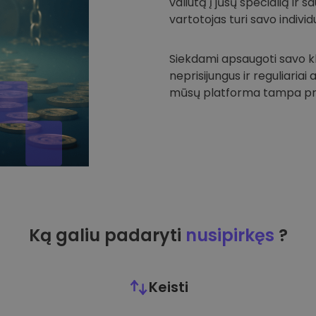
valiutą į jūsų specialią ir
vartotojas turi savo individu
Siekdami apsaugoti savo kli
neprisijungus ir reguliariai
mūsų platforma tampa prie
Ką galiu padaryti
nusipirkęs
?
Keisti