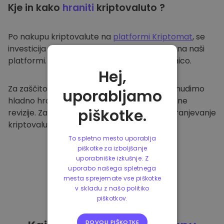
Kje in kako
hraniti
kriptovaluto ?
Po nakupu kriptovalute na
platformi Kriptomat
, se
investicija prenese v vašo varno denarnico na naši
platformi. Vsak uporabnik ima svojo denarnico.
Hej,
Za zaščito naših strank in njihovih sredstev nudimo
uporabljamo
hladno hrambo ter redno izvajamo varnostne
piškotke.
revizije. Zato je naša platforma varna za shranjevanje
kriptovalute in ostalih kripto naložb.
To spletno mesto uporablja
piškotke za izboljšanje
uporabniške izkušnje. Z
uporabo našega spletnega
mesta sprejemate vse piškotke
v skladu z našo politiko
piškotkov.
DOVOLI PIŠKOTKE