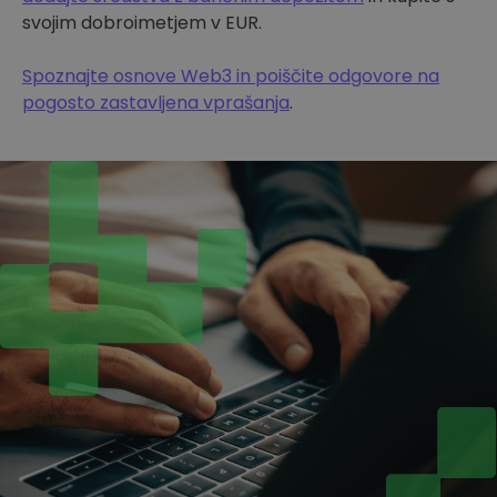
svojim dobroimetjem v EUR.
Spoznajte osnove Web3 in poiščite odgovore na
pogosto zastavljena vprašanja
.