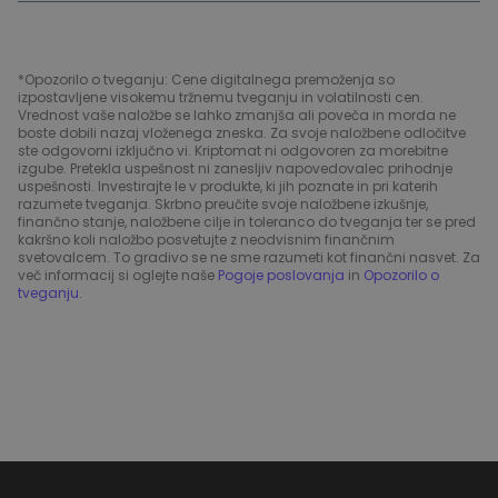
*Opozorilo o tveganju: Cene digitalnega premoženja so
izpostavljene visokemu tržnemu tveganju in volatilnosti cen.
Vrednost vaše naložbe se lahko zmanjša ali poveča in morda ne
boste dobili nazaj vloženega zneska. Za svoje naložbene odločitve
ste odgovorni izključno vi. Kriptomat ni odgovoren za morebitne
izgube. Pretekla uspešnost ni zanesljiv napovedovalec prihodnje
uspešnosti. Investirajte le v produkte, ki jih poznate in pri katerih
razumete tveganja. Skrbno preučite svoje naložbene izkušnje,
finančno stanje, naložbene cilje in toleranco do tveganja ter se pred
kakršno koli naložbo posvetujte z neodvisnim finančnim
svetovalcem. To gradivo se ne sme razumeti kot finančni nasvet. Za
več informacij si oglejte naše
Pogoje poslovanja
in
Opozorilo o
tveganju
.