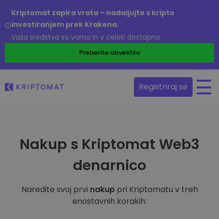
Kriptomat zapira vrata – nadaljujte s kripto
investiranjem prek Krakena.
Vaša sredstva so varna in v celoti dostopna.
Preberite obvestilo
Registriraj se
Nakup s Kriptomat Web3
denarnico
Naredite svoj prvi
nakup
pri Kriptomatu v treh
enostavnih korakih: