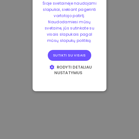
Šioje svetainėje naudojami
slapukai, siekiant pagerinti
vartotojo patirtį.
Naudodamiesi mūsų
svetaine, jūs sutinkate su
visais slapukais pagal
mūsų slapukų politiką.
SUTIKTI SU VISAIS
RODYTI DETALIAU
NUSTATYMUS
BŪTINIEJI
VEIKIMĄ GERINANTYS
TIKSLINIAI
FUNKCINIAI