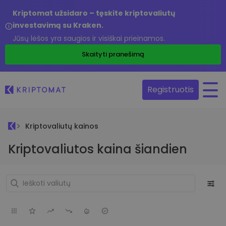
Kriptomat užsidaro – tęskite kriptovaliutų
investavimą su Kraken.
Jūsų lėšos yra saugios ir visiškai prieinamos.
Skaityti pranešimą
Registruotis
Kriptovaliutų kainos
Kriptovaliutos kaina šiandien