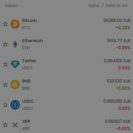
/
Valiuta
Kaina
Keisti 24 val.
Bitcoin
56285.00 EUR
BTC
+0.20%
Ethereum
1659.77 EUR
ETH
-0.20%
Tether
0.864991 EUR
USDT
0.00%
BNB
523.530 EUR
BNB
+0.50%
USDC
0.865283 EUR
USDC
0.00%
XRP
0.893517 EUR
XRP
-0.40%