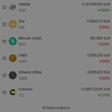
Stellar
0.141496000 EUR
XLM
+0.50%
Dai
0.865670 EUR
DAI
0.00%
Bitcoin Cash
186.880 EUR
BCH
-0.30%
USD1
0.865293 EUR
USD1
0.00%
Ethena USDe
0.865303 EUR
USDE
0.00%
Canton
0.086172000 EUR
CC
+0.70%
25
kriptovaliutos