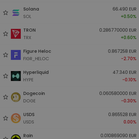
Solana
66.490 EUR
SOL
+0.50%
TRON
0.286770000 EUR
TRX
+0.60%
Figure Heloc
0.867258 EUR
FIGR_HELOC
-2.70%
Hyperliquid
47.340 EUR
HYPE
-0.10%
Dogecoin
0.060580000 EUR
DOGE
-0.30%
USDS
0.865528 EUR
USDS
0.00%
Rain
0.010869090 EUR