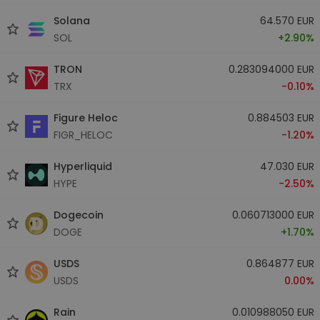
Solana
64.570 EUR
SOL
+2.90%
TRON
0.283094000 EUR
TRX
-0.10%
Figure Heloc
0.884503 EUR
FIGR_HELOC
-1.20%
Hyperliquid
47.030 EUR
HYPE
-2.50%
Dogecoin
0.060713000 EUR
DOGE
+1.70%
USDS
0.864877 EUR
USDS
0.00%
Rain
0.010988050 EUR