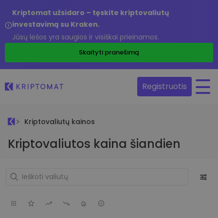
Kriptomat užsidaro – tęskite kriptovaliutų
investavimą su Kraken.
Jūsų lėšos yra saugios ir visiškai prieinamos.
Skaityti pranešimą
Registruotis
Kriptovaliutų kainos
Kriptovaliutos kaina šiandien