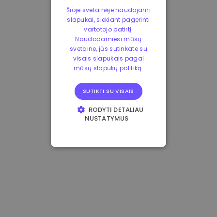
Šioje svetainėje naudojami
slapukai, siekiant pagerinti
vartotojo patirtį.
Naudodamiesi mūsų
svetaine, jūs sutinkate su
visais slapukais pagal
mūsų slapukų politiką.
SUTIKTI SU VISAIS
RODYTI DETALIAU
NUSTATYMUS
BŪTINIEJI
VEIKIMĄ GERINANTYS
TIKSLINIAI
FUNKCINIAI