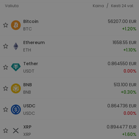
/
Valiuta
Kaina
Keisti 24 val.
Bitcoin
56207.00 EUR
BTC
+1.20%
Ethereum
1658.55 EUR
ETH
+1.10%
Tether
0.864550 EUR
USDT
0.00%
BNB
513.100 EUR
BNB
+0.30%
USDC
0.864736 EUR
USDC
0.00%
XRP
0.894477 EUR
XRP
+1.60%