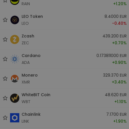
RAIN
+1.20%
LEO Token
8.4000 EUR
LEO
-0.40%
Zcash
439.200 EUR
ZEC
+0.70%
Cardano
0.173811000 EUR
ADA
+0.90%
Monero
329.370 EUR
XMR
+3.40%
WhiteBIT Coin
48.620 EUR
WBT
+1.10%
Chainlink
7.1700 EUR
LINK
+1.90%