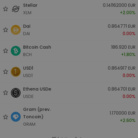
Stellar
0.141162000 EUR
XLM
+2.00%
Dai
0.864771 EUR
DAI
0.00%
Bitcoin Cash
186.920 EUR
BCH
+1.80%
USD1
0.864917 EUR
USD1
0.00%
Ethena USDe
0.864701 EUR
USDE
0.00%
Gram (prev.
1.170000 EUR
Toncoin)
+2.60%
GRAM