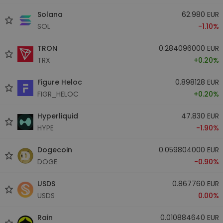
Solana
62.980 EUR
SOL
-1.10%
TRON
0.284096000 EUR
TRX
+0.20%
Figure Heloc
0.898128 EUR
FIGR_HELOC
+0.20%
Hyperliquid
47.830 EUR
HYPE
-1.90%
Dogecoin
0.059804000 EUR
DOGE
-0.90%
USDS
0.867760 EUR
USDS
0.00%
Rain
0.010884640 EUR