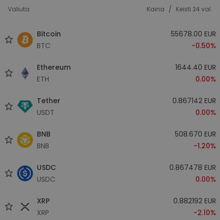
/
Valiuta
Kaina
Keisti 24 val.
Bitcoin
55678.00 EUR
BTC
-0.50%
Ethereum
1644.40 EUR
ETH
0.00%
Tether
0.867142 EUR
USDT
0.00%
BNB
508.670 EUR
BNB
-1.20%
USDC
0.867478 EUR
USDC
0.00%
XRP
0.882192 EUR
XRP
-2.10%