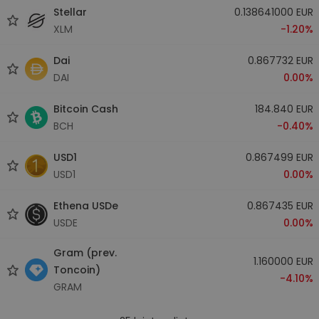
Stellar
0.138641000 EUR
XLM
-1.20%
Dai
0.867732 EUR
DAI
0.00%
Bitcoin Cash
184.840 EUR
BCH
-0.40%
USD1
0.867499 EUR
USD1
0.00%
Ethena USDe
0.867435 EUR
USDE
0.00%
Gram (prev.
1.160000 EUR
Toncoin)
-4.10%
GRAM