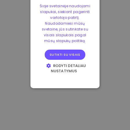
Šioje svetainėje naudojami
slapukai, siekiant pagerinti
vartotojo patirtį.
Naudodamiesi mūsų
svetaine, jūs sutinkate su
visais slapukais pagal
mūsų slapukų politiką.
SUTIKTI SU VISAIS
RODYTI DETALIAU
NUSTATYMUS
BŪTINIEJI
VEIKIMĄ GERINANTYS
TIKSLINIAI
FUNKCINIAI