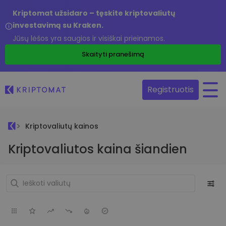
Kriptomat užsidaro – tęskite kriptovaliutų
investavimą su Kraken.
Jūsų lėšos yra saugios ir visiškai prieinamos.
Skaityti pranešimą
Registruotis
Kriptovaliutų kainos
Kriptovaliutos kaina šiandien