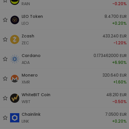
RAIN
-0.20%
LEO Token
8.4700 EUR
LEO
+0.20%
Zcash
433.240 EUR
ZEC
-1.20%
Cardano
0.173462000 EUR
ADA
+6.90%
Monero
320.640 EUR
XMR
+1.60%
WhiteBIT Coin
48.210 EUR
WBT
-0.50%
Chainlink
7.0500 EUR
LINK
+0.20%