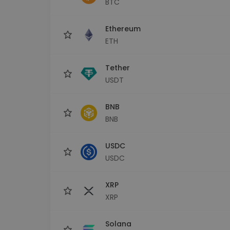
BTC
Monedero Kripto
Un monedero de cr
seguro y sencillo
Ethereum
Explorador de inv
ETH
Encuentra tu estrateg
Tether
USDT
BNB
BNB
USDC
USDC
XRP
XRP
Solana