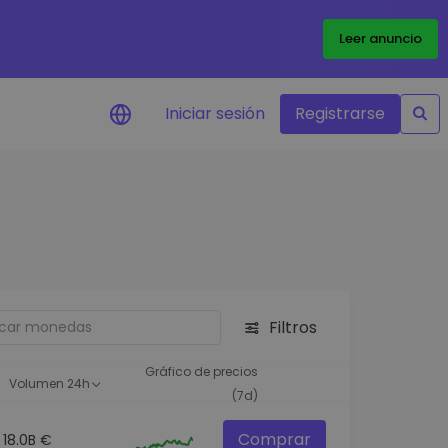
Leer anuncio
Iniciar sesión
Registrarse
ertas de precios
tualizaciones de precios a
empo real para tus tokens
voritos
plorar activos
scubre oportunidades de
Filtros
versión
álisis de cartera
Gráfico de precios
Volumen 24h
rspectiva inteligente para un
(7d)
ndimiento óptimo
Comprar
18.0B €