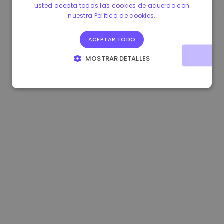
usted acepta todas las cookies de acuerdo con
0.080659000 €
-4.80%
3.2B €
nuestra Política de cookies.
ACEPTAR TODO
MOSTRAR DETALLES
COOKIES ESTRICTAMENTE NECESARIAS
COOKIES DE RENDIMIENTO
COOKIES DE PREFERENCIAS
COOKIES DE FUNCIONALIDAD