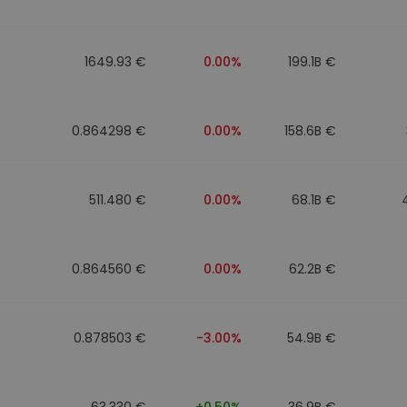
mat
iptomonedas
1649.93 €
0.00%
199.1B €
ersiones
ia cripto
0.864298 €
0.00%
158.6B €
511.480 €
0.00%
68.1B €
0.864560 €
0.00%
62.2B €
0.878503 €
-3.00%
54.9B €
63.330 €
+0.50%
36.9B €