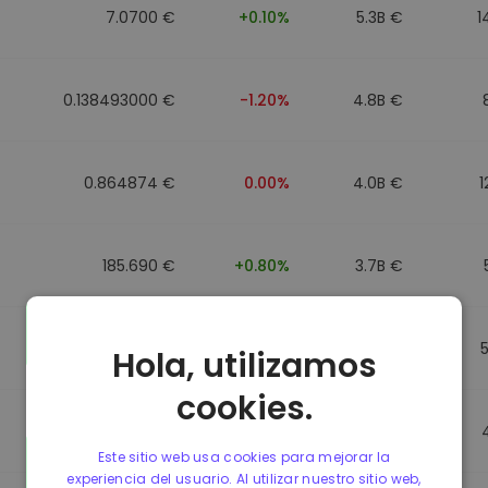
7.0700 €
+0.10%
5.3B €
1
0.138493000 €
-1.20%
4.8B €
0.864874 €
0.00%
4.0B €
1
185.690 €
+0.80%
3.7B €
0.864596 €
0.00%
3.5B €
Hola, utilizamos
cookies.
0.864596 €
0.00%
3.4B €
Este sitio web usa cookies para mejorar la
experiencia del usuario. Al utilizar nuestro sitio web,