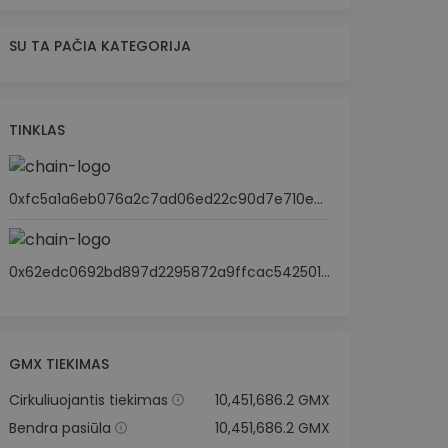
SU TA PAČIA KATEGORIJA
TINKLAS
0xfc5a1a6eb076a2c7ad06ed22c90d7e710e35ad0a
0x62edc0692bd897d2295872a9ffcac5425011c661
GMX TIEKIMAS
Cirkuliuojantis tiekimas
10,451,686.2 GMX
Bendra pasiūla
10,451,686.2 GMX