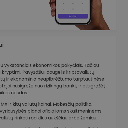
ai
 su vykstančiais ekonomikos pokyčiais. Tačiau
 kryptimi. Pavyzdžiui, daugelis kriptovaliutų
otų ir ekonominio neapibrėžtumo tarptautinėse
uotojai nusigręžė nuo rizikingų bankų ir atsigręžė į
laikės naudos.
 ir kitų valiutų kainai. Mokesčių politika,
i, vyriausybės planai oficialioms skaitmeninėms
tovaliutų rinkos rodiklius aukščiau arba žemiau.