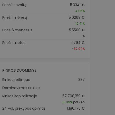
Prieš 1 savaitę
5.3341 €
4.05%
Prieš 1 mėnesį
5.0269 €
10.41%
Prieš 6 mėnesius
5.5500 €
%
Prieš 1 metus
11.794 €
-52.94%
RINKOS DUOMENYS
Rinkos reitingas
337
Dominavimas rinkoje
Rinkos kapitalizacija
57,798,159 €
+
0.39%
per 24h
24 val. prekybos apimtis
1,186,175 €