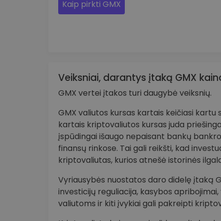
Kaip pirkti GMX
Veiksniai, darantys įtaką GMX kain
GMX vertei įtakos turi daugybė veiksnių.
GMX valiutos kursas kartais keičiasi kartu
kartais kriptovaliutos kursas juda priešinga
įspūdingai išaugo nepaisant bankų bankr
finansų rinkose. Tai gali reikšti, kad invest
kriptovaliutas, kurios atnešė istorinės ilga
Vyriausybės nuostatos daro didelę įtaką GMX
investicijų reguliacija, kasybos apribojima
valiutoms ir kiti įvykiai gali pakreipti krip