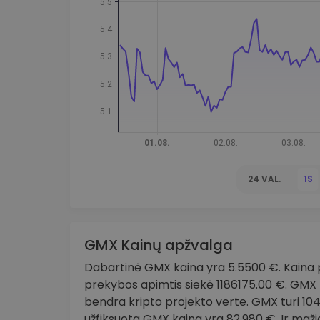
Investicijų tyrinėtojas
Rask savo kripto strategiją
24 VAL.
1S
GMX Kainų apžvalga
Dabartinė GMX kaina yra 5.5500 €. Kaina p
prekybos apimtis siekė 1186175.00 €. GMX 
bendra kripto projekto verte. GMX turi 104
užfiksuota GMX kaina yra 82.980 €. Ir maž