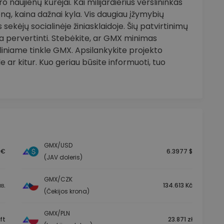
 naujienų kūrėjai. Kai milijardierius verslininkas
ną, kaina dažnai kyla. Vis daugiau įžymybių
sekėjų socialinėje žiniasklaidoje. Šių patvirtinimų
 pervertinti. Stebėkite, ar GMX minimas
liniame tinkle GMX. Apsilankykite projekto
 ar kitur. Kuo geriau būsite informuoti, tuo
GMX/USD
 €
6.3977 $
(JAV doleris)
GMX/CZK
в.
134.613 Kč
(Čekijos krona)
GMX/PLN
ft
23.871 zł