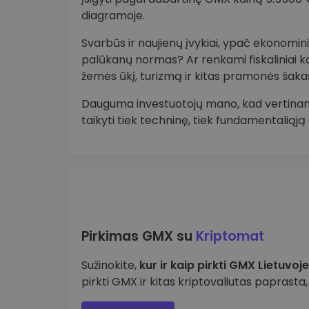
diagramoje.
Svarbūs ir naujienų įvykiai, ypač ekonominia
palūkanų normas? Ar renkami fiskaliniai k
žemės ūkį, turizmą ir kitas pramonės šaka
Dauguma investuotojų mano, kad vertinant
taikyti tiek techninę, tiek fundamentaliąją
Pirkimas GMX su
Kriptomat
Sužinokite,
kur ir kaip pirkti GMX Lietuvoje
pirkti GMX ir kitas kriptovaliutas paprasta, 