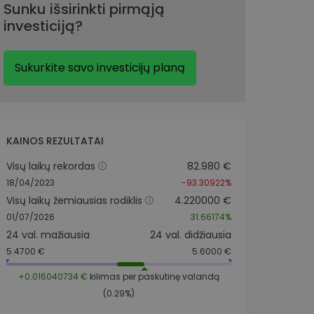
Sunku išsirinkti pirmąją
investiciją?
Sukurkite savo investicijų planą
KAINOS REZULTATAI
Visų laikų rekordas
82.980 €
18/04/2023
-93.30922%
Visų laikų žemiausias rodiklis
4.220000 €
01/07/2026
31.66174%
24 val. mažiausia
24 val. didžiausia
5.4700 €
5.6000 €
+0.016040734 €
kilimas per paskutinę valandą
(0.29%)