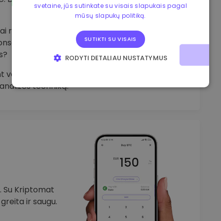
svetaine, jūs sutinkate su visais slapukais pagal
mūsų slapukų politiką.
i rodikliai. Ar nacionalinis bankas didina
SUTIKTI SU VISAIS
onservatoriai? Ar audros ar sausros sutrikdė
s?
RODYTI DETALIAU NUSTATYMUS
 valiutos pirkimą ar pardavimą geriausia yra
BŪTINIEJI
VEIKIMĄ GERINANTYS
 analizės techniką.
TIKSLINIAI
FUNKCINIAI
. Su Kriptomat
greita ir saugu.