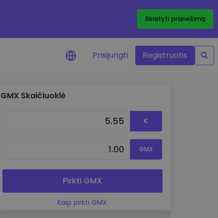
Skaityti pranešimą
Prisijungti
Registruotis
GMX Skaičiuoklė
ai apie kainas
 žetonų kainų
€
mai realiuoju laiku
e išteklius
GMX
e investavimo galimybes
o analizė
 įžvalgos, užtikrinančios
Pirkti GMX
rezultatą
Kaip pirkti GMX