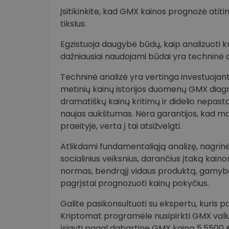
Įsitikinkite, kad GMX kainos prognozė atitink
tikslus.
Egzistuoja daugybė būdų, kaip analizuoti kr
dažniausiai naudojami būdai yra techninė a
Techninė analizė yra vertinga investuojant į
metinių kainų istorijos duomenų GMX diagr
dramatiškų kainų kritimų ir didelio nepast
naujas aukštumas. Nėra garantijos, kad modeli
praeityje, verta į tai atsižvelgti.
Atlikdami fundamentaliąją analizę, nagrinėja
socialinius veiksnius, darančius įtaką kai
normas, bendrąjį vidaus produktą, gamybo
pagrįstai prognozuoti kainų pokyčius.
Galite pasikonsultuoti su ekspertu, kuris p
Kriptomat programėle nusipirkti GMX valiu
įsigyti pagal dabartinę GMX kainą 5.5500