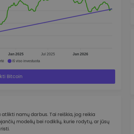
Jan 2025
Jul 2025
Jan 2026
rtė
Iš viso investuota
kti Bitcoin
 atlikti namų darbus. Tai reiškia, jog reikia
tojančių modelių bei rodiklių, kurie rodytų, ar jūsų
isti.