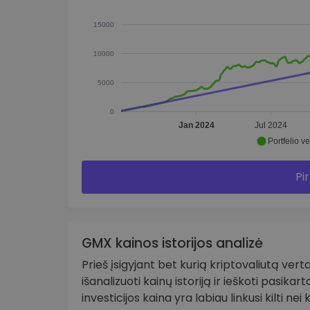
15000
10000
5000
0
Jan 2024
Jul 2024
Portfelio ve
Pir
GMX kainos istorijos analizė
Prieš įsigyjant bet kurią kriptovaliutą verta
išanalizuoti kainų istoriją ir ieškoti pasikar
investicijos kaina yra labiau linkusi kilti nei kr