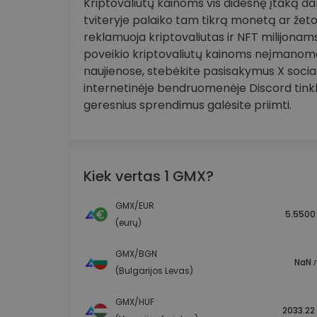
Kriptovaliutų kainoms vis didesnę įtaką daro
tviteryje palaiko tam tikrą monetą ar žeto
reklamuoja kriptovaliutas ir NFT milijonams 
poveikio kriptovaliutų kainoms neįmanoma
naujienose, stebėkite pasisakymus X socia
internetinėje bendruomenėje Discord tinkle
geresnius sprendimus galėsite priimti.
Kiek vertas 1 GMX?
GMX/EUR
5.5500
(eurų)
GMX/BGN
NaN л
(Bulgarijos Levas)
GMX/HUF
2033.22 