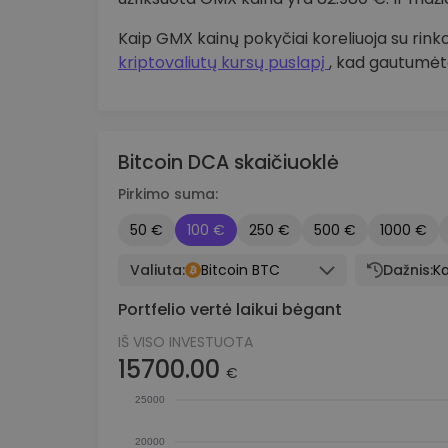
Kaip GMX kainų pokyčiai koreliuoja su rin
kriptovaliutų kursų puslapį
, kad gautumėte
Bitcoin DCA skaičiuoklė
Pirkimo suma:
50 €
100 €
250 €
500 €
1000 €
Valiuta:
Bitcoin BTC
Dažnis:
Ka
Portfelio vertė laikui bėgant
IŠ VISO INVESTUOTA
15700.00
€
25000
20000