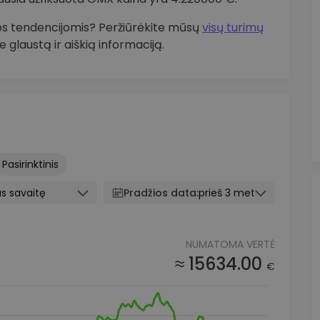
kos tendencijomis? Peržiūrėkite mūsų
visų turimų
 glaustą ir aiškią informaciją.
Pasirinktinis
s savaitę
Pradžios data:
prieš 3 metus
NUMATOMA VERTĖ
≈ 15634.00
€