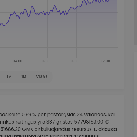
1M
1M
VISAS
asikeitė 0.99 % per pastarąsias 24 valandas, kai
rinkos reitingas yra 337 grįstas 57798159.00 €
51686.20 GMX cirkuliuojančius resursus. Didžiausia
iausia užfiksuota GMX kaina yra 4.220000 €.