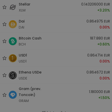
Stellar
0.143206000 EUR
XLM
+3.20%
Dai
0.864975 EUR
DAI
0.00%
Bitcoin Cash
187.880 EUR
BCH
+0.60%
USD1
0.864714 EUR
USD1
0.00%
Ethena USDe
0.864672 EUR
USDE
0.00%
Gram (prev.
1.180000 EUR
Toncoin)
+1.50%
GRAM