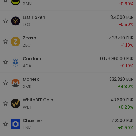
RAIN
-0.60%
LEO Token
8.4000 EUR
LEO
-0.50%
Zcash
438.410 EUR
ZEC
-1.10%
Cardano
0.173186000 EUR
ADA
-0.10%
Monero
332.320 EUR
XMR
+4.30%
WhiteBIT Coin
48.690 EUR
WBT
+0.20%
Chainlink
7.2200 EUR
LINK
+0.50%