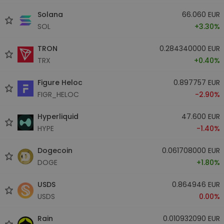
Solana
66.060 EUR
SOL
+3.30%
TRON
0.284340000 EUR
TRX
+0.40%
Figure Heloc
0.897757 EUR
FIGR_HELOC
-2.90%
Hyperliquid
47.600 EUR
HYPE
-1.40%
Dogecoin
0.061708000 EUR
DOGE
+1.80%
USDS
0.864946 EUR
USDS
0.00%
Rain
0.010932090 EUR