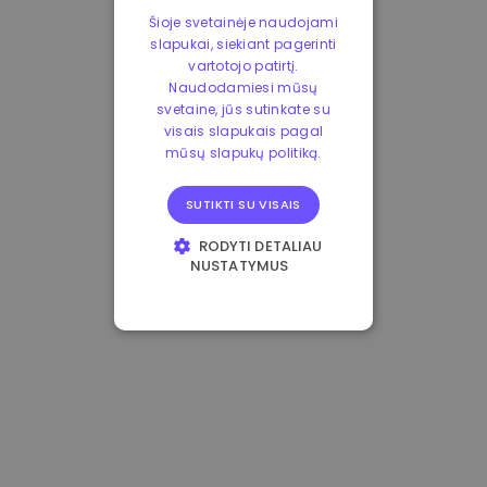
Šioje svetainėje naudojami
slapukai, siekiant pagerinti
vartotojo patirtį.
Naudodamiesi mūsų
svetaine, jūs sutinkate su
visais slapukais pagal
mūsų slapukų politiką.
SUTIKTI SU VISAIS
RODYTI DETALIAU
NUSTATYMUS
BŪTINIEJI
VEIKIMĄ GERINANTYS
TIKSLINIAI
FUNKCINIAI