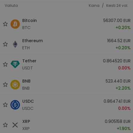
/
Valiuta
Kaina
Keisti 24 val.
Bitcoin
56307.00 EUR
BTC
+0.20%
Ethereum
1664.52 EUR
ETH
+0.20%
Tether
0.864520 EUR
USDT
0.00%
BNB
523.440 EUR
BNB
+2.20%
USDC
0.864741 EUR
USDC
0.00%
XRP
0.905158 EUR
XRP
+1.90%