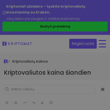
Kriptomat užsidaro – tęskite kriptovaliutų
investavimą su Kraken.
Jūsų lėšos yra saugios ir visiškai prieinamos.
Skaityti pranešimą
Registruotis
Kriptovaliutų kainos
Kriptovaliutos kaina šiandien