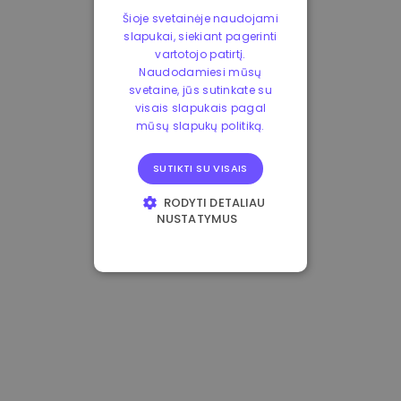
Šioje svetainėje naudojami
slapukai, siekiant pagerinti
vartotojo patirtį.
Naudodamiesi mūsų
svetaine, jūs sutinkate su
visais slapukais pagal
mūsų slapukų politiką.
SUTIKTI SU VISAIS
RODYTI DETALIAU
NUSTATYMUS
BŪTINIEJI
VEIKIMĄ GERINANTYS
TIKSLINIAI
FUNKCINIAI