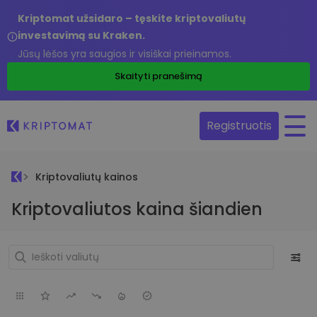
Kriptomat užsidaro – tęskite kriptovaliutų
investavimą su Kraken.
Jūsų lėšos yra saugios ir visiškai prieinamos.
Skaityti pranešimą
Registruotis
Kriptovaliutų kainos
Kriptovaliutos kaina šiandien