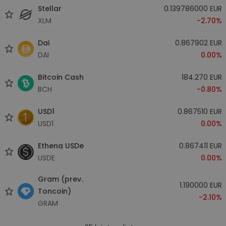
Stellar
0.139786000 EUR
XLM
-2.70%
Dai
0.867902 EUR
DAI
0.00%
Bitcoin Cash
184.270 EUR
BCH
-0.80%
USD1
0.867510 EUR
USD1
0.00%
Ethena USDe
0.867411 EUR
USDE
0.00%
Gram (prev.
1.190000 EUR
Toncoin)
-2.10%
GRAM