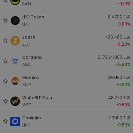
RAIN
-0.10%
LEO Token
8.4700 EUR
LEO
0.00%
Zcash
430.460 EUR
ZEC
-4.20%
Cardano
0.173641000 EUR
ADA
+5.60%
Monero
320.160 EUR
XMR
+1.00%
WhiteBIT Coin
48.270 EUR
WBT
-0.50%
Chainlink
7.0900 EUR
LINK
+0.50%