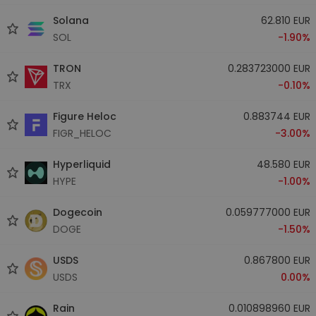
Solana
62.810 EUR
SOL
-1.90%
TRON
0.283723000 EUR
TRX
-0.10%
Figure Heloc
0.883744 EUR
FIGR_HELOC
-3.00%
Hyperliquid
48.580 EUR
HYPE
-1.00%
Dogecoin
0.059777000 EUR
DOGE
-1.50%
USDS
0.867800 EUR
USDS
0.00%
Rain
0.010898960 EUR