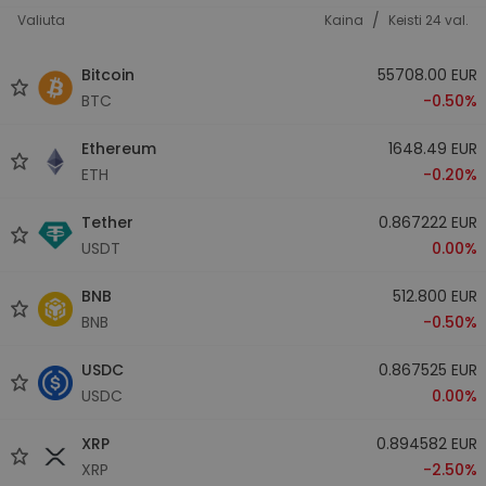
/
Valiuta
Kaina
Keisti 24 val.
Bitcoin
55708.00 EUR
BTC
-0.50%
Ethereum
1648.49 EUR
ETH
-0.20%
Tether
0.867222 EUR
USDT
0.00%
BNB
512.800 EUR
BNB
-0.50%
USDC
0.867525 EUR
USDC
0.00%
XRP
0.894582 EUR
XRP
-2.50%