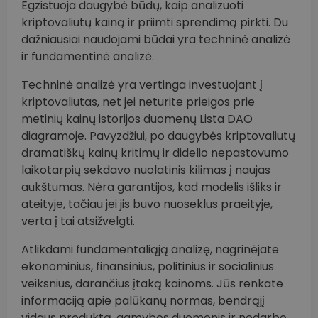
Egzistuoja daugybė būdų, kaip analizuoti
kriptovaliutų kainą ir priimti sprendimą pirkti. Du
dažniausiai naudojami būdai yra techninė analizė
ir fundamentinė analizė.
Techninė analizė yra vertinga investuojant į
kriptovaliutas, net jei neturite prieigos prie
metinių kainų istorijos duomenų Lista DAO
diagramoje. Pavyzdžiui, po daugybės kriptovaliutų
dramatiškų kainų kritimų ir didelio nepastovumo
laikotarpių sekdavo nuolatinis kilimas į naujas
aukštumas. Nėra garantijos, kad modelis išliks ir
ateityje, tačiau jei jis buvo nuoseklus praeityje,
verta į tai atsižvelgti.
Atlikdami fundamentaliąją analizę, nagrinėjate
ekonominius, finansinius, politinius ir socialinius
veiksnius, darančius įtaką kainoms. Jūs renkate
informaciją apie palūkanų normas, bendrąjį
vidaus produktą, gamybos duomenis ir nedarbo