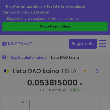
Kriptomat užsidaro – tęskite kriptovaliutų
investavimą su Kraken.
Jūsų lėšos yra saugios ir visiškai prieinamos.
Skaityti pranešimą
Registruotis
Kriptovaliutų kainos
Lista DAO kaina
Lista DAO kaina
LISTA
0.053815000
€
+
0.008502236 €
18.19 %