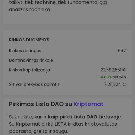
taikyti tiek techninę, tiek fundamentaliąją
analizės techniką.
RINKOS DUOMENYS
Rinkos reitingas
697
Dominavimas rinkoje
Rinkos kapitalizacija
22,587,551 €
+
14.00%
per 24h
24 val. prekybos apimtis
7,211,324 €
Pirkimas Lista DAO su
Kriptomat
Sužinokite,
kur ir kaip pirkti Lista DAO Lietuvoje
.
Su Kriptomat pirkti LISTA ir kitas kriptovaliutas
paprasta, greita ir saugu.