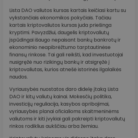
Lista DAO valiutos kursas kartais keičiasi kartu su
vykstančiais ekonomikos pokyčiais. Tačiau
kartais kriptovaliutos kursas juda priešinga
kryptimi. Pavyzdžiui, daugelis kriptovaliutų
įspūdingai išaugo nepaisant bankų bankrotų ir
ekonominio neapibrėžtumo tarptautinėse
finansų rinkose. Tai gali reikšti, kad investuotojai
nusigręžė nuo rizikingų bankų ir atsigręžė į
kriptovaliutas, kurios atnešė istorinės ilgalaikės
naudos.
Vyriausybės nuostatos daro didelę įtaką Lista
DAO ir kitų valiutų kainai. Mokesčių politika,
investicijų reguliacija, kasybos apribojimai,
vyriausybės planai oficialioms skaitmeninėms
valiutoms ir kiti įvykiai gali pakreipti kriptovaliutų
rinkos rodiklius aukščiau arba žemiau.