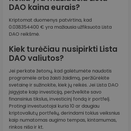
DAO kaina eurais?
Kriptomat duomenys patvirtina, kad
0.038354400 € yra mažiausia užfiksuota Lista
DAO reikšmė.
Kiek turėčiau nusipirkti Lista
DAO valiutos?
Jei perkate žetonų, kad galėtumėte naudotis
programėle arba žaisti žaidimą, peržiūrėkite
svetainę ir sužinokite, kiek jų reikės. Jei Lista DAO
įsigyjate kaip investiciją, peržvelkite savo
finansinius tikslus, investicinį fondą ir portfelį.
Protingi investuotojai kuria 10 ar daugiau
kriptovaliutų portfelių, derindami tokius veiksnius
kaip numatomas augimo tempas, kintamumas,
rinkos niša ir kt.