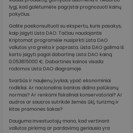
lygį, kad galėtumėte pagrįstai prognozuoti kainų
pokyčius.
Galite pasikonsultuoti su ekspertu, kuris pasakys,
kaip įsigyti Lista DAO. Tačiau naudojantis
Kriptomat programėle nusipirkti Lista DAO
valiutos yra greita ir paprasta. Lista DAO galima iš
karto įsigyti pagal dabartinę Lista DAO kainą
0.053815000 €. Dabartinės kainos visada
rodomos Lista DAO diagramoje.
Svarbūs ir naujienų įvykiai, ypač ekonominiai
rodikliai. Ar nacionalinis bankas didina palūkanų
normas? Ar renkami fiskaliniai konservatoriai? Ar
audros ar sausros sutrikdė žemės ūkį, turizmą ir
kitas pramonės šakas?
Dauguma investuotojų mano, kad vertinant
valiutos pirkimą ar pardavimą geriausia yra