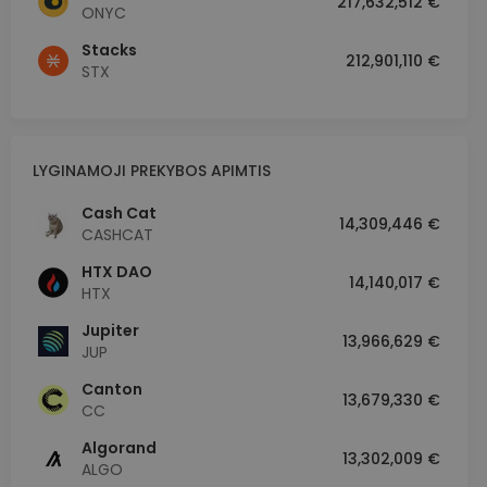
217,632,512 €
ONYC
Stacks
212,901,110 €
STX
LYGINAMOJI PREKYBOS APIMTIS
Cash Cat
14,309,446 €
CASHCAT
HTX DAO
14,140,017 €
HTX
Jupiter
13,966,629 €
JUP
Canton
13,679,330 €
CC
Algorand
13,302,009 €
ALGO