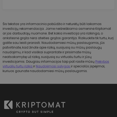
Šis tekstas yra informacinio pobūdžio ir neturėtų būti laikomas
investicijų rekomendacija. Jame neišreiškiama asmeninė Kriptomat
ar jos darbuotojų nuomonė. Bet kokia investicija yra rizikinga, o
ankstesnė grąža nėra ateities grąžos garantija. Rizikuokite tik turtu, kurį
galite sau leisti prarasti. Naudodamiesi mūsų paslaugomis, jūs
patvirtinate, kad žinote apie riziką, susijusią su mūsų paslaugų
naudojimu, ir kad visiškai suprantate ir prisiimate mūsų
neatsakomybę už riziką, susijusią su virtualiu turtu ir jūsų
investicijomis. Daugiau informacijos taip pat rasite mūsų
Prekybos
virtualiu turtu rizika
ir
Naudojimosi sąlygos
ir specialūs įspėjimai,
kuriuos gaunate naudodamiesi mūsų paslaugomis.