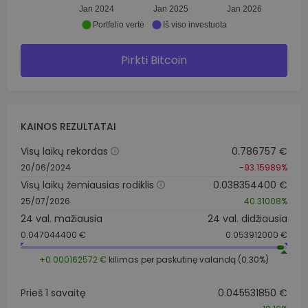
Jan 2024
Jan 2025
Jan 2026
Portfelio vertė
Iš viso investuota
Pirkti Bitcoin
KAINOS REZULTATAI
Visų laikų rekordas
0.786757 €
20/06/2024
-93.15989%
Visų laikų žemiausias rodiklis
0.038354400 €
25/07/2026
40.31008%
24 val. mažiausia
24 val. didžiausia
0.047044400 €
0.053912000 €
+0.000162572 €
kilimas per paskutinę valandą (0.30%)
Prieš 1 savaitę
0.045531850 €