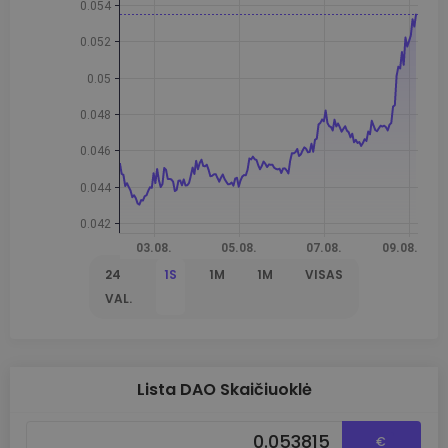
24
1S
1M
1M
VISAS
VAL.
Lista DAO Skaičiuoklė
€