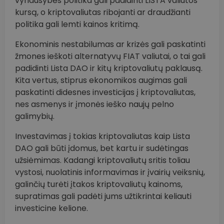
vyriausybės politika gali padidinti LISTA valiutos
kursą, o kriptovaliutas ribojanti ar draudžianti
politika gali lemti kainos kritimą.
Ekonominis nestabilumas ar krizės gali paskatinti
žmones ieškoti alternatyvų FIAT valiutai, o tai gali
padidinti Lista DAO ir kitų kriptovaliutų paklausą.
Kita vertus, stiprus ekonomikos augimas gali
paskatinti didesnes investicijas į kriptovaliutas,
nes asmenys ir įmonės ieško naujų pelno
galimybių.
Investavimas į tokias kriptovaliutas kaip Lista
DAO gali būti įdomus, bet kartu ir sudėtingas
užsiėmimas. Kadangi kriptovaliutų sritis toliau
vystosi, nuolatinis informavimas ir įvairių veiksnių,
galinčių turėti įtakos kriptovaliutų kainoms,
supratimas gali padėti jums užtikrintai keliauti
investicine kelione.