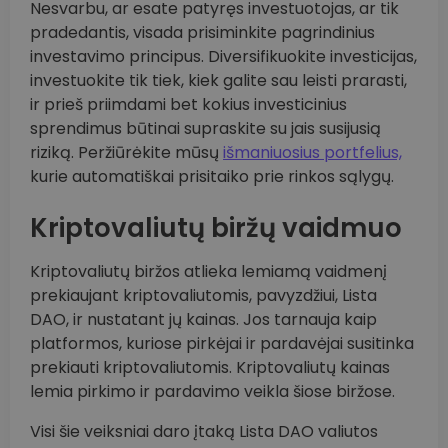
Nesvarbu, ar esate patyręs investuotojas, ar tik
pradedantis, visada prisiminkite pagrindinius
investavimo principus. Diversifikuokite investicijas,
investuokite tik tiek, kiek galite sau leisti prarasti,
ir prieš priimdami bet kokius investicinius
sprendimus būtinai supraskite su jais susijusią
riziką. Peržiūrėkite mūsų
išmaniuosius portfelius,
kurie automatiškai prisitaiko prie rinkos sąlygų.
Kriptovaliutų biržų vaidmuo
Kriptovaliutų biržos atlieka lemiamą vaidmenį
prekiaujant kriptovaliutomis, pavyzdžiui, Lista
DAO, ir nustatant jų kainas. Jos tarnauja kaip
platformos, kuriose pirkėjai ir pardavėjai susitinka
prekiauti kriptovaliutomis. Kriptovaliutų kainas
lemia pirkimo ir pardavimo veikla šiose biržose.
Visi šie veiksniai daro įtaką Lista DAO valiutos