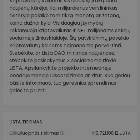
Kriptovaliutų kainoms vis didesnę įtaką daro
naujienų kūrėjai. Kai milijardierius verslininkas
tviteryje palaiko tam tikrą monetą ar žetoną,
kaina dažnai kyla. Vis daugiau įžymybių
reklamuoja kriptovaliutas ir NFT milijonams sekėjų
socialinėje žiniasklaidoje. Šių patvirtinimų poveikio
kriptovaliutų kainoms neįmanoma pervertinti.
Stebėkite, ar Lista DAO minimas naujienose,
stebėkite pasisakymus X socialiniame tinkle
LISTA. Apsilankykite projekto internetinėje
bendruomenėje Discord tinkle ar kitur. Kuo geriau
būsite informuoti, tuo geresnius sprendimus
galėsite priimti.
LISTA TIEKIMAS
Cirkuliuojantis tiekimas
419,721,188.12 LISTA