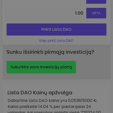
LISTA
Pirkti Lista DAO
Kaip pirkti Lista DAO
Sunku išsirinkti pirmąją investiciją?
Sukurkite savo investicijų planą
Lista DAO Kainų apžvalga
Dabartinė Lista DAO kaina yra 0.053815000 €.
Kaina pasikeitė 14.04 % per pastarąsias 24
valandas, kai prekybos apimtis siekė 7211324.00