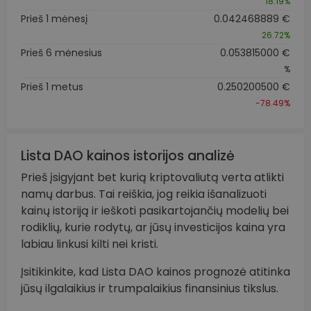
18.19%
Prieš 1 mėnesį
0.042468889 €
26.72%
Prieš 6 mėnesius
0.053815000 €
%
Prieš 1 metus
0.250200500 €
-78.49%
Lista DAO kainos istorijos analizė
Prieš įsigyjant bet kurią kriptovaliutą verta atlikti
namų darbus. Tai reiškia, jog reikia išanalizuoti
kainų istoriją ir ieškoti pasikartojančių modelių bei
rodiklių, kurie rodytų, ar jūsų investicijos kaina yra
labiau linkusi kilti nei kristi.
Įsitikinkite, kad Lista DAO kainos prognozė atitinka
jūsų ilgalaikius ir trumpalaikius finansinius tikslus.