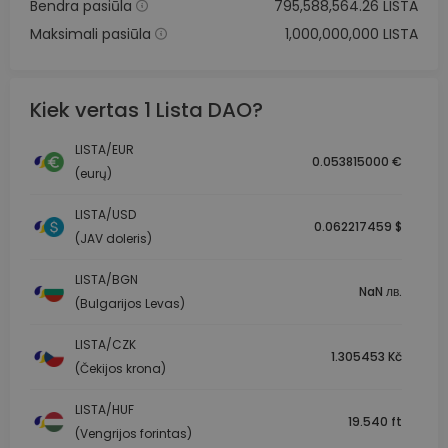
Bendra pasiūla
795,588,564.26 LISTA
Maksimali pasiūla
1,000,000,000 LISTA
Kiek vertas 1 Lista DAO?
LISTA/EUR
0.053815000 €
(eurų)
LISTA/USD
0.062217459 $
(JAV doleris)
LISTA/BGN
NaN лв.
(Bulgarijos Levas)
LISTA/CZK
1.305453 Kč
(Čekijos krona)
LISTA/HUF
19.540 ft
(Vengrijos forintas)