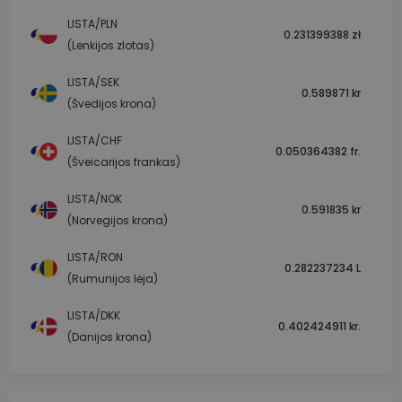
LISTA/PLN
0.231399388 zł
(Lenkijos zlotas)
LISTA/SEK
0.589871 kr
(Švedijos krona)
LISTA/CHF
0.050364382 fr.
(Šveicarijos frankas)
LISTA/NOK
0.591835 kr
(Norvegijos krona)
LISTA/RON
0.282237234 L
(Rumunijos lėja)
LISTA/DKK
0.402424911 kr.
(Danijos krona)