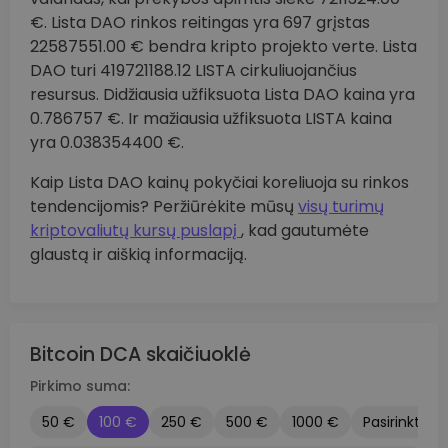
€. Lista DAO rinkos reitingas yra 697 grįstas
22587551.00 € bendra kripto projekto verte. Lista
DAO turi 419721188.12 LISTA cirkuliuojančius
resursus. Didžiausia užfiksuota Lista DAO kaina yra
0.786757 €. Ir mažiausia užfiksuota LISTA kaina
yra 0.038354400 €.
Kaip Lista DAO kainų pokyčiai koreliuoja su rinkos
tendencijomis? Peržiūrėkite mūsų
visų turimų
kriptovaliutų kursų puslapį
, kad gautumėte
glaustą ir aiškią informaciją.
Bitcoin DCA skaičiuoklė
Pirkimo suma:
50 €
100 €
250 €
500 €
1000 €
Pasirinktinis