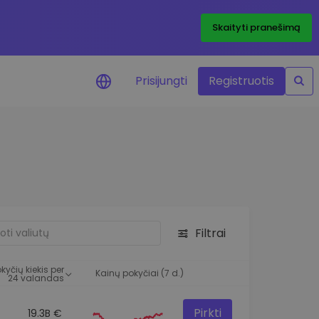
Skaityti pranešimą
Prisijungti
Registruotis
ai apie kainas
 žetonų kainų
mai realiuoju laiku
e išteklius
e investavimo galimybes
Filtrai
o analizė
 įžvalgos, užtikrinančios
kyčių kiekis per
rezultatą
Kainų pokyčiai (7 d.)
24 valandas
Pirkti
19.3B €