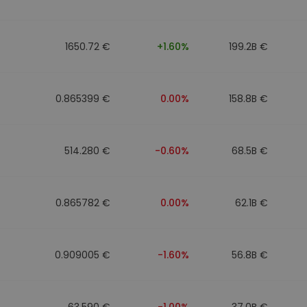
1650.72 €
+1.60%
199.2B €
0.865399 €
0.00%
158.8B €
514.280 €
-0.60%
68.5B €
0.865782 €
0.00%
62.1B €
0.909005 €
-1.60%
56.8B €
63.590 €
-1.00%
37.0B €