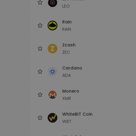
LEO
Rain
RAIN
Zcash
ZEC
Cardano
ADA
Monero
XMR
WhiteBIT Coin
WBT