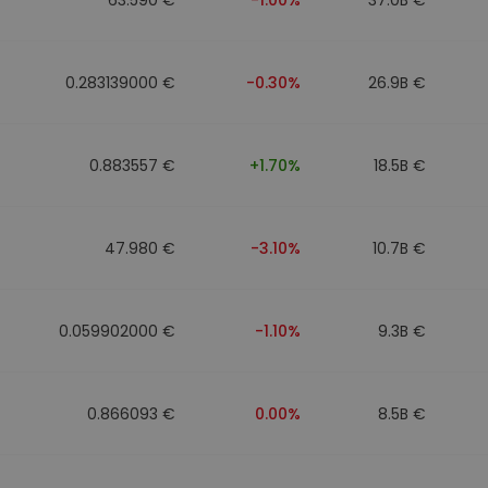
0.283139000 €
-0.30%
26.9B €
0.883557 €
+1.70%
18.5B €
47.980 €
-3.10%
10.7B €
0.059902000 €
-1.10%
9.3B €
0.866093 €
0.00%
8.5B €