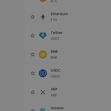
BTC
Investicijų tyrinėtojas
Rask savo kripto strategiją
Ethereum
ETH
Tether
USDT
BNB
BNB
USDC
USDC
XRP
XRP
Solana