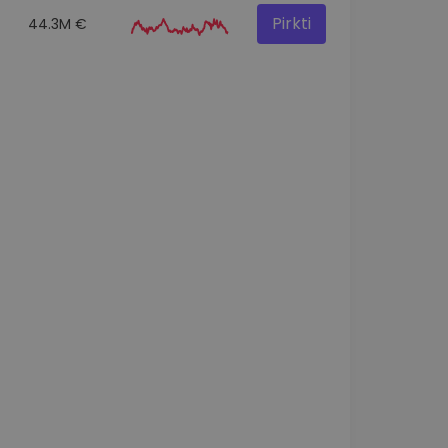
Pirkti
44.3M €