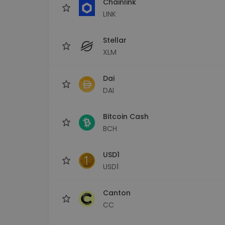
Chainlink
LINK
Stellar
XLM
Dai
DAI
Bitcoin Cash
BCH
USD1
USD1
Canton
CC