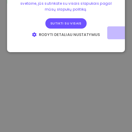
svetaine, jūs sutinkate su visais slapukais pagal
0.865673 €
-0.10%
3.4B €
mūsų slapukų politiką.
SUTIKTI SU VISAIS
RODYTI DETALIAU NUSTATYMUS
BŪTINIEJI
VEIKIMĄ GERINANTYS
TIKSLINIAI
FUNKCINIAI