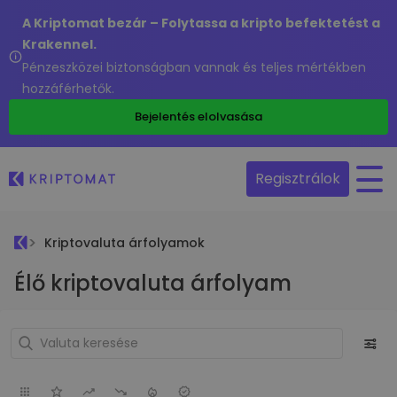
A Kriptomat bezár – Folytassa a kripto befektetést a
Krakennel.
Pénzeszközei biztonságban vannak és teljes mértékben
hozzáférhetők.
Bejelentés elolvasása
Regisztrálok
Kriptovaluta árfolyamok
Élő kriptovaluta árfolyam