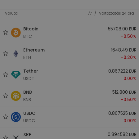
/
Valuta
Ár
Változtatás 24 óra
Bitcoin
55708.00 EUR
BTC
-0.50%
Ethereum
1648.49 EUR
ETH
-0.20%
Tether
0.867222 EUR
USDT
0.00%
BNB
512.800 EUR
BNB
-0.50%
USDC
0.867525 EUR
USDC
0.00%
XRP
0.894582 EUR