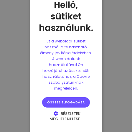
Helló,
sütiket
használunk.
Ez a weboldal sütiket
használ a felhasználói
élmény javítása érdekében.
A weboldalunk
használatával Ön
hozzájárul az összes süti
használatához, a Cookie
szabályzatunknak
megfelelően.
ÖSSZES ELFOGADÁSA
RÉSZLETEK
MEGJELENÍTÉSE
ELENGEDHETETLENÜL