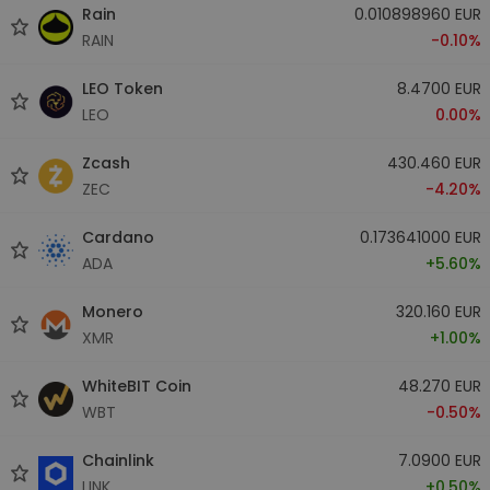
Rain
0.010898960 EUR
RAIN
-0.10%
LEO Token
8.4700 EUR
LEO
0.00%
Zcash
430.460 EUR
ZEC
-4.20%
Cardano
0.173641000 EUR
ADA
+5.60%
Monero
320.160 EUR
XMR
+1.00%
WhiteBIT Coin
48.270 EUR
WBT
-0.50%
Chainlink
7.0900 EUR
LINK
+0.50%