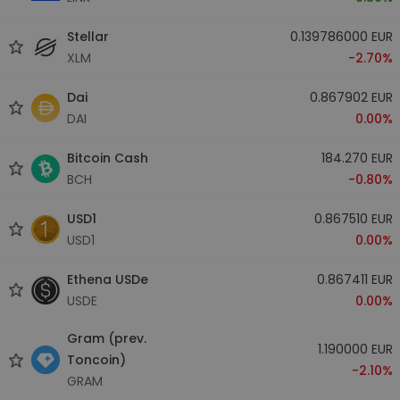
Stellar
0.139786000 EUR
XLM
-2.70%
Dai
0.867902 EUR
DAI
0.00%
Bitcoin Cash
184.270 EUR
BCH
-0.80%
USD1
0.867510 EUR
USD1
0.00%
Ethena USDe
0.867411 EUR
USDE
0.00%
Gram (prev.
1.190000 EUR
Toncoin)
-2.10%
GRAM