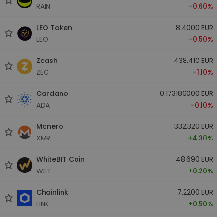
RAIN
-0.60%
LEO Token
8.4000 EUR
LEO
-0.50%
Zcash
438.410 EUR
ZEC
-1.10%
Cardano
0.173186000 EUR
ADA
-0.10%
Monero
332.320 EUR
XMR
+4.30%
WhiteBIT Coin
48.690 EUR
WBT
+0.20%
Chainlink
7.2200 EUR
LINK
+0.50%