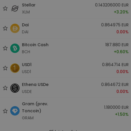
Stellar
0.143206000 EUR
XLM
+3.20%
Dai
0.864975 EUR
DAI
0.00%
Bitcoin Cash
187.880 EUR
BCH
+0.60%
USD1
0.864714 EUR
USD1
0.00%
Ethena USDe
0.864672 EUR
USDE
0.00%
Gram (prev.
1.180000 EUR
Toncoin)
+1.50%
GRAM