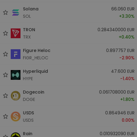
Solana
66.060 EUR
SOL
+3.30%
TRON
0.284340000 EUR
TRX
+0.40%
Figure Heloc
0.897757 EUR
FIGR_HELOC
-2.90%
Hyperliquid
47.600 EUR
HYPE
-1.40%
Dogecoin
0.061708000 EUR
DOGE
+1.80%
USDS
0.864946 EUR
USDS
0.00%
Rain
0.010932090 EUR