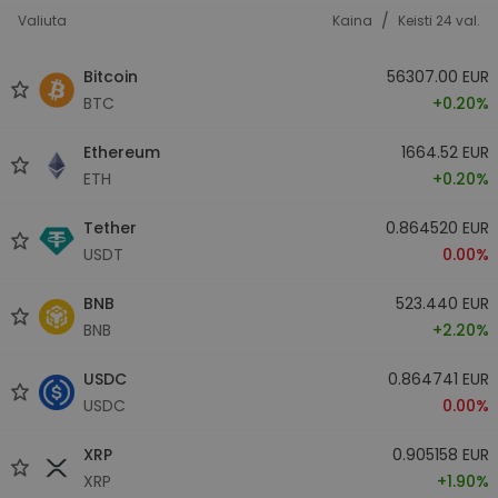
/
Valiuta
Kaina
Keisti 24 val.
Bitcoin
56307.00 EUR
BTC
+0.20%
Ethereum
1664.52 EUR
ETH
+0.20%
Tether
0.864520 EUR
USDT
0.00%
BNB
523.440 EUR
BNB
+2.20%
USDC
0.864741 EUR
USDC
0.00%
XRP
0.905158 EUR
XRP
+1.90%