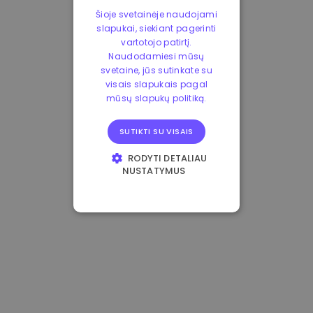
Šioje svetainėje naudojami
slapukai, siekiant pagerinti
vartotojo patirtį.
Naudodamiesi mūsų
svetaine, jūs sutinkate su
visais slapukais pagal
mūsų slapukų politiką.
SUTIKTI SU VISAIS
RODYTI DETALIAU
NUSTATYMUS
BŪTINIEJI
VEIKIMĄ GERINANTYS
TIKSLINIAI
FUNKCINIAI