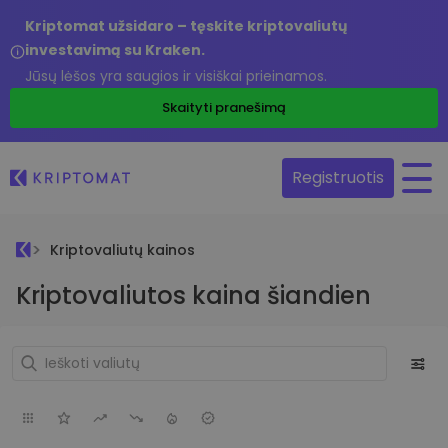
Kriptomat užsidaro – tęskite kriptovaliutų
investavimą su Kraken.
Jūsų lėšos yra saugios ir visiškai prieinamos.
Skaityti pranešimą
Registruotis
Kriptovaliutų kainos
Kriptovaliutos kaina šiandien