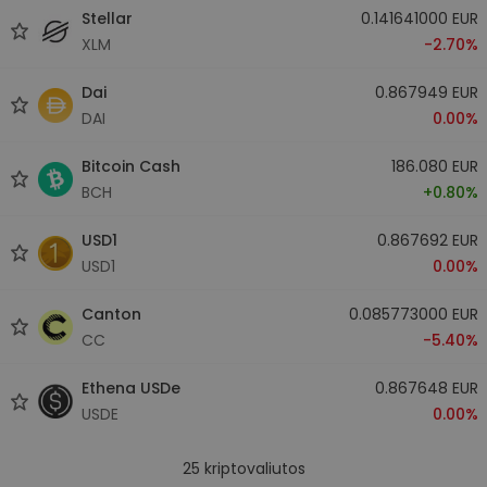
Stellar
0.141641000 EUR
XLM
-2.70%
Dai
0.867949 EUR
DAI
0.00%
Bitcoin Cash
186.080 EUR
BCH
+0.80%
USD1
0.867692 EUR
USD1
0.00%
Canton
0.085773000 EUR
CC
-5.40%
Ethena USDe
0.867648 EUR
USDE
0.00%
25
kriptovaliutos