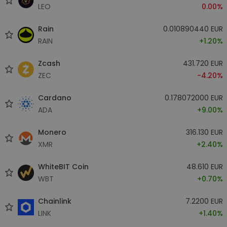
LEO
0.00%
Rain
0.010890440 EUR
RAIN
+1.20%
Zcash
431.720 EUR
ZEC
-4.20%
Cardano
0.178072000 EUR
ADA
+9.00%
Monero
316.130 EUR
XMR
+2.40%
WhiteBIT Coin
48.610 EUR
WBT
+0.70%
Chainlink
7.2200 EUR
LINK
+1.40%