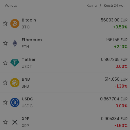
/
Valiuta
Kaina
Keisti 24 val.
Bitcoin
56093.00 EUR
BTC
+0.50%
Ethereum
1661.56 EUR
ETH
+2.10%
Tether
0.867365 EUR
USDT
0.00%
BNB
514.650 EUR
BNB
-1.30%
USDC
0.867704 EUR
USDC
0.00%
XRP
0.905334 EUR
XRP
-1.50%