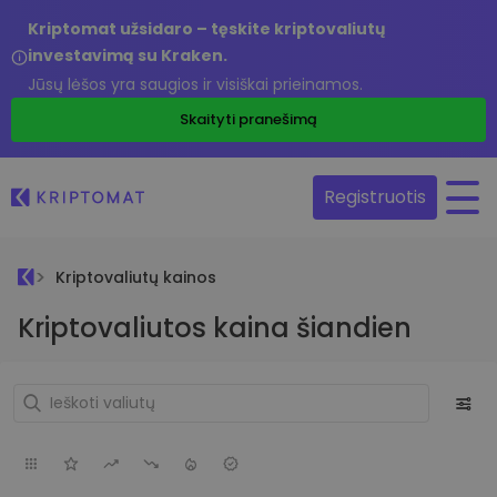
Kriptomat užsidaro – tęskite kriptovaliutų
investavimą su Kraken.
Jūsų lėšos yra saugios ir visiškai prieinamos.
Skaityti pranešimą
Registruotis
Kriptovaliutų kainos
Kriptovaliutos kaina šiandien