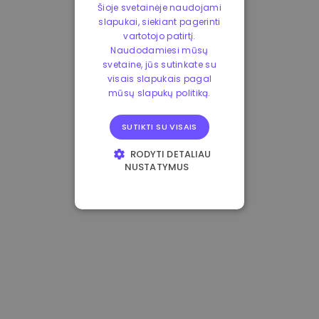
Šioje svetainėje naudojami
slapukai, siekiant pagerinti
vartotojo patirtį.
Naudodamiesi mūsų
svetaine, jūs sutinkate su
visais slapukais pagal
mūsų slapukų politiką.
SUTIKTI SU VISAIS
RODYTI DETALIAU
NUSTATYMUS
BŪTINIEJI
VEIKIMĄ GERINANTYS
TIKSLINIAI
FUNKCINIAI