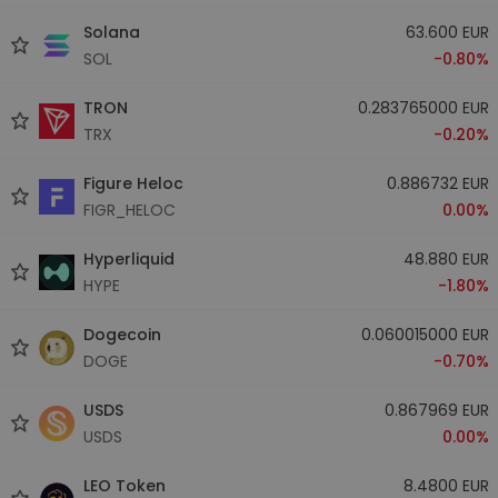
Solana
63.600 EUR
SOL
-0.80%
TRON
0.283765000 EUR
TRX
-0.20%
Figure Heloc
0.886732 EUR
FIGR_HELOC
0.00%
Hyperliquid
48.880 EUR
HYPE
-1.80%
Dogecoin
0.060015000 EUR
DOGE
-0.70%
USDS
0.867969 EUR
USDS
0.00%
LEO Token
8.4800 EUR