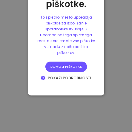
piškotke.
To spletno mesto uporablja
piškotke za izboljšanje
uporabniške izkušnje. Z
uporabo našega spletnega
mesta sprejemate vse piškotke
v skladu z našo politiko
piškotkov.
DOVOLI PIŠKOTKE
POKAŽI PODROBNOSTI
NUJNO POTREBNI
IZVEDBENI
CILJANJE
FUNKCIONALNOST