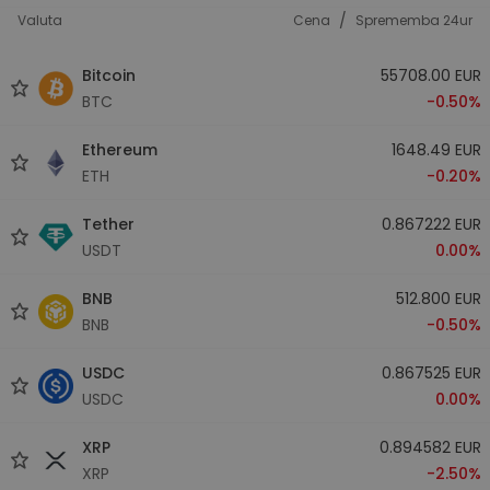
/
Valuta
Cena
Sprememba 24ur
Bitcoin
55708.00 EUR
BTC
-0.50%
Ethereum
1648.49 EUR
ETH
-0.20%
Tether
0.867222 EUR
USDT
0.00%
BNB
512.800 EUR
BNB
-0.50%
USDC
0.867525 EUR
USDC
0.00%
XRP
0.894582 EUR
XRP
-2.50%