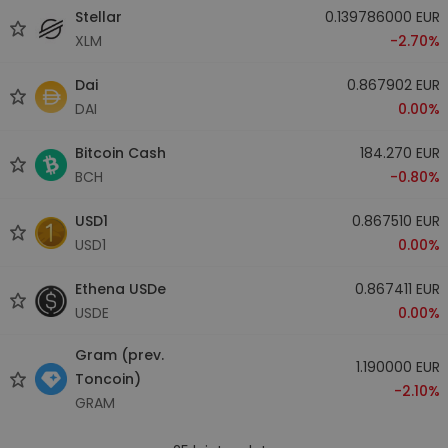
Stellar
0.139786000 EUR
XLM
-2.70%
Dai
0.867902 EUR
DAI
0.00%
Bitcoin Cash
184.270 EUR
BCH
-0.80%
USD1
0.867510 EUR
USD1
0.00%
Ethena USDe
0.867411 EUR
USDE
0.00%
Gram (prev.
1.190000 EUR
Toncoin)
-2.10%
GRAM