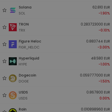
Solana
62.810 EUR
SOL
-1.90%
TRON
0.283723000 EUR
TRX
-0.10%
Figure Heloc
0.883744 EUR
FIGR_HELOC
-3.00%
Hyperliquid
48.580 EUR
HYPE
-1.00%
Dogecoin
0.059777000 EUR
DOGE
-1.50%
USDS
0.867800 EUR
USDS
0.00%
Rain
0.010898960 EUR