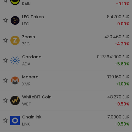
RAIN
-0.10%
LEO Token
8.4700 EUR
LEO
0.00%
Zcash
430.460 EUR
ZEC
-4.20%
Cardano
0.173641000 EUR
ADA
+5.60%
Monero
320.160 EUR
XMR
+1.00%
WhiteBIT Coin
48.270 EUR
WBT
-0.50%
Chainlink
7.0900 EUR
LINK
+0.50%