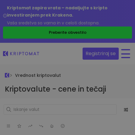
Kriptomat zapira vrata – nadaljujte s kripto
investiranjem prek Krakena.
Vaša sredstva so varna in v celoti dostopna.
Preberite obvestilo
Registriraj se
Vrednost kriptovalut
Kriptovalute - cene in tečaji