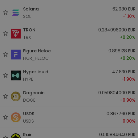
Solana
62.980 EUR
SOL
-1.10%
TRON
0.284096000 EUR
TRX
+0.20%
Figure Heloc
0.898128 EUR
FIGR_HELOC
+0.20%
Hyperliquid
47.830 EUR
HYPE
-1.90%
Dogecoin
0.059804000 EUR
DOGE
-0.90%
USDS
0.867760 EUR
USDS
0.00%
Rain
0.010884640 EUR