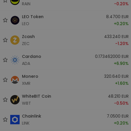
RAIN
-0.20%
LEO Token
8.4700 EUR
LEO
+0.20%
Zcash
433.240 EUR
ZEC
-1.20%
Cardano
0.173462000 EUR
ADA
+6.90%
Monero
320.640 EUR
XMR
+1.60%
WhiteBIT Coin
48.210 EUR
WBT
-0.50%
Chainlink
7.0500 EUR
LINK
+0.20%