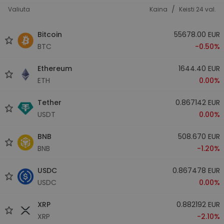
/
Valiuta
Kaina
Keisti 24 val.
Bitcoin
55678.00 EUR
BTC
-0.50%
Ethereum
1644.40 EUR
ETH
0.00%
Tether
0.867142 EUR
USDT
0.00%
BNB
508.670 EUR
BNB
-1.20%
USDC
0.867478 EUR
USDC
0.00%
XRP
0.882192 EUR
XRP
-2.10%