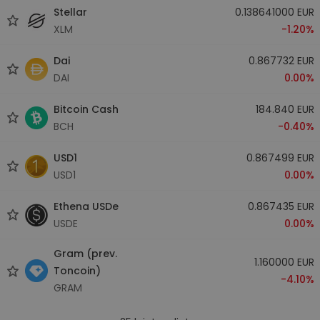
Stellar
0.138641000 EUR
XLM
-1.20%
Dai
0.867732 EUR
DAI
0.00%
Bitcoin Cash
184.840 EUR
BCH
-0.40%
USD1
0.867499 EUR
USD1
0.00%
Ethena USDe
0.867435 EUR
USDE
0.00%
Gram (prev.
1.160000 EUR
Toncoin)
-4.10%
GRAM