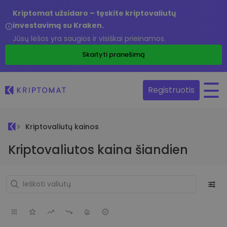
Kriptomat užsidaro – tęskite kriptovaliutų
investavimą su Kraken.
Jūsų lėšos yra saugios ir visiškai prieinamos.
Skaityti pranešimą
Registruotis
Kriptovaliutų kainos
Kriptovaliutos kaina šiandien