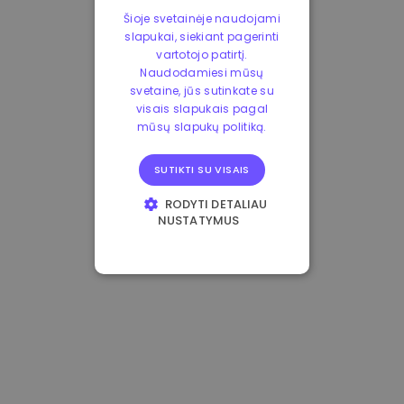
Šioje svetainėje naudojami
slapukai, siekiant pagerinti
vartotojo patirtį.
Naudodamiesi mūsų
svetaine, jūs sutinkate su
visais slapukais pagal
mūsų slapukų politiką.
SUTIKTI SU VISAIS
RODYTI DETALIAU
NUSTATYMUS
BŪTINIEJI
VEIKIMĄ GERINANTYS
TIKSLINIAI
FUNKCINIAI