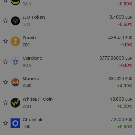
RAIN
-0.60%
LEO Token
8.4000 EUR
LEO
-0.50%
Zcash
438.410 EUR
ZEC
-1.10%
Cardano
0.173186000 EUR
ADA
-0.10%
Monero
332.320 EUR
XMR
+4.30%
WhiteBIT Coin
48.690 EUR
WBT
+0.20%
Chainlink
7.2200 EUR
LINK
+0.50%