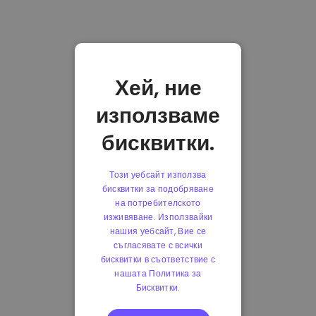
Хей, ние
използваме
бисквитки.
Този уебсайт използва
бисквитки за подобряване
на потребителското
изживяване. Използвайки
нашия уебсайт, Вие се
съгласявате с всички
бисквитки в съответствие с
нашата Политика за
Бисквитки.