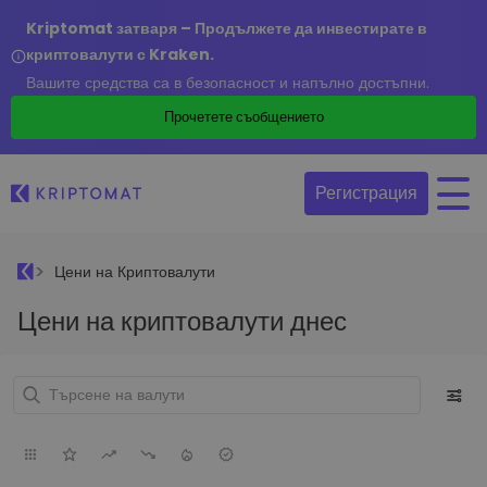
Kriptomat затваря – Продължете да инвестирате в
криптовалути с Kraken.
Вашите средства са в безопасност и напълно достъпни.
Прочетете съобщението
Регистрация
Цени на Криптовалути
Цени на криптовалути днес