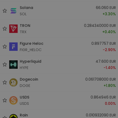
Solana
66.060 EUR
SOL
+3.30%
TRON
0.284340000 EUR
TRX
+0.40%
Figure Heloc
0.897757 EUR
FIGR_HELOC
-2.90%
Hyperliquid
47.600 EUR
HYPE
-1.40%
Dogecoin
0.061708000 EUR
DOGE
+1.80%
USDS
0.864946 EUR
USDS
0.00%
Rain
0.010932090 EUR