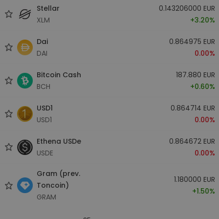
Stellar
0.143206000 EUR
XLM
+3.20%
Dai
0.864975 EUR
DAI
0.00%
Bitcoin Cash
187.880 EUR
BCH
+0.60%
USD1
0.864714 EUR
USD1
0.00%
Ethena USDe
0.864672 EUR
USDE
0.00%
Gram (prev.
1.180000 EUR
Toncoin)
+1.50%
GRAM