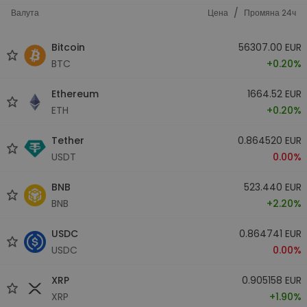
/
Валута
Цена
Промяна 24ч
Bitcoin
56307.00 EUR
BTC
+0.20%
Ethereum
1664.52 EUR
ETH
+0.20%
Tether
0.864520 EUR
USDT
0.00%
BNB
523.440 EUR
BNB
+2.20%
USDC
0.864741 EUR
USDC
0.00%
XRP
0.905158 EUR
XRP
+1.90%