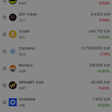
RAIN
-0.50%
LEO Token
8.4300 EUR
LEO
0.00%
Zcash
440.730 EUR
ZEC
+0.50%
Cardano
0.170550000 EUR
ADA
-1.70%
Monero
329.690 EUR
XMR
+0.40%
WhiteBIT Coin
48.480 EUR
WBT
-0.40%
Chainlink
7.1500 EUR
LINK
+0.30%