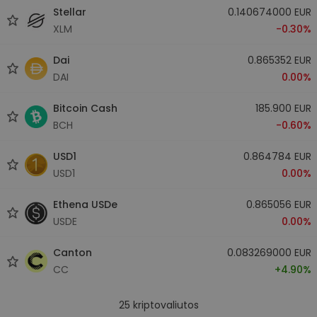
Stellar
0.140674000 EUR
XLM
-0.30%
Dai
0.865352 EUR
DAI
0.00%
Bitcoin Cash
185.900 EUR
BCH
-0.60%
USD1
0.864784 EUR
USD1
0.00%
Ethena USDe
0.865056 EUR
USDE
0.00%
Canton
0.083269000 EUR
CC
+4.90%
25
kriptovaliutos