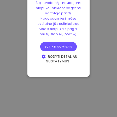
Šioje svetainėje naudojami
slapukai, siekiant pagerinti
vartotojo patirtį.
Naudodamiesi mūsų
svetaine, jūs sutinkate su
visais slapukais pagal
mūsų slapukų politiką.
SUTIKTI SU VISAIS
RODYTI DETALIAU
NUSTATYMUS
BŪTINIEJI
VEIKIMĄ GERINANTYS
TIKSLINIAI
FUNKCINIAI