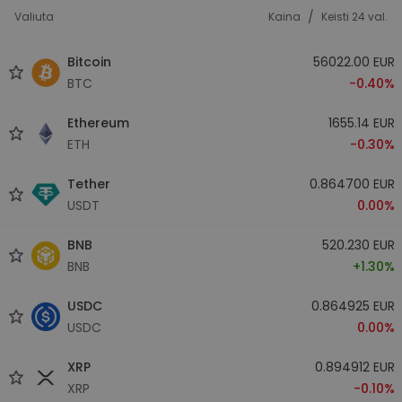
/
Valiuta
Kaina
Keisti 24 val.
Bitcoin
56022.00 EUR
BTC
-0.40%
Ethereum
1655.14 EUR
ETH
-0.30%
Tether
0.864700 EUR
USDT
0.00%
BNB
520.230 EUR
BNB
+1.30%
USDC
0.864925 EUR
USDC
0.00%
XRP
0.894912 EUR
XRP
-0.10%