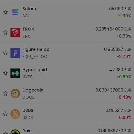
Solana
65.660 EUR
SOL
+1.30%
TRON
0.285464000 EUR
TRX
+0.70%
Figure Heloc
0.865827 EUR
FIGR_HELOC
-2.70%
Hyperliquid
47.330 EUR
HYPE
+0.80%
Dogecoin
0.060437000 EUR
DOGE
-0.40%
USDS
0.865217 EUR
USDS
0.00%
Rain
0.010939270 EUR