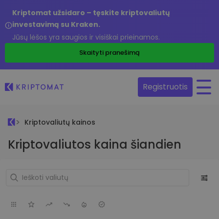
Kriptomat užsidaro – tęskite kriptovaliutų
investavimą su Kraken.
Jūsų lėšos yra saugios ir visiškai prieinamos.
Skaityti pranešimą
Registruotis
Kriptovaliutų kainos
Kriptovaliutos kaina šiandien