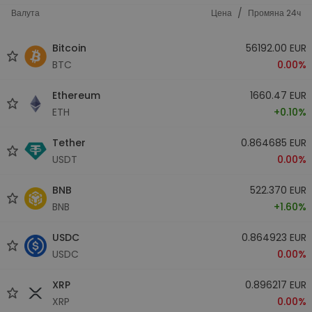
/
Валута
Цена
Промяна 24ч
Bitcoin
56192.00 EUR
BTC
0.00%
Ethereum
1660.47 EUR
ETH
+0.10%
Tether
0.864685 EUR
USDT
0.00%
BNB
522.370 EUR
BNB
+1.60%
USDC
0.864923 EUR
USDC
0.00%
XRP
0.896217 EUR
XRP
0.00%