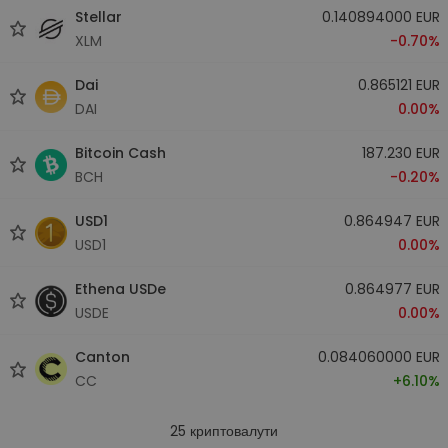
Stellar
0.140894000 EUR
XLM
-0.70%
Dai
0.865121 EUR
DAI
0.00%
Bitcoin Cash
187.230 EUR
BCH
-0.20%
USD1
0.864947 EUR
USD1
0.00%
Ethena USDe
0.864977 EUR
USDE
0.00%
Canton
0.084060000 EUR
CC
+6.10%
25
криптовалути