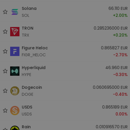
Solana
66.110 EUR
SOL
+2.00%
TRON
0.285236000 EUR
TRX
+0.20%
Figure Heloc
0.865827 EUR
FIGR_HELOC
-2.70%
Hyperliquid
46.960 EUR
HYPE
-0.30%
Dogecoin
0.060695000 EUR
DOGE
-0.40%
USDS
0.865189 EUR
USDS
0.00%
Rain
0.010916570 EUR