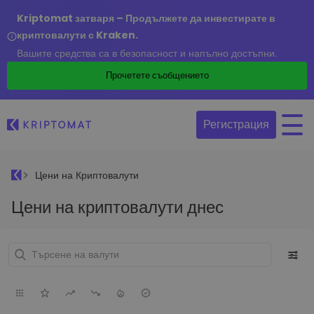
Kriptomat затваря – Продължете да инвестирате в
криптовалути с Kraken.
Вашите средства са в безопасност и напълно достъпни.
Прочетете съобщението
Регистрация
Цени на Криптовалути
Цени на криптовалути днес