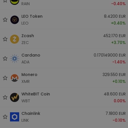
RAIN
-0.40%
LEO Token
8.4200 EUR
LEO
+0.40%
Zcash
452.170 EUR
ZEC
+3.70%
Cardano
0.170149000 EUR
ADA
-1.40%
Monero
329.550 EUR
XMR
+0.10%
WhiteBIT Coin
48.600 EUR
WBT
0.00%
Chainlink
7.1800 EUR
LINK
-0.10%