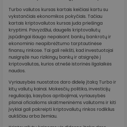
Turbo valiutos kursas kartais keičiasi kartu su
vykstančiais ekonomikos pokyčiais. Tačiau
kartais kriptovaliutos kursas juda priešinga
kryptimi. Pavyzdžiui, daugelis kriptovaliutų
įspūdingai išaugo nepaisant bankų bankrotų ir
ekonominio neapibrėžtumo tarptautinėse
finansų rinkose. Tai gali reikšti, kad investuotojai
nusigręžė nuo rizikingų bankų ir atsigręžė į
kriptovaliutas, kurios atnešė istorinės ilgalaikės
naudos.
Vyriausybės nuostatos daro didelę įtaką Turbo ir
kitų valiutų kainai. Mokesčių politika, investicijų
reguliacija, kasybos apribojimai, vyriausybės
planai oficialioms skaitmeninėms valiutoms ir kiti
įvykiai gali pakreipti kriptovaliutų rinkos rodiklius
aukščiau arba žemiau.