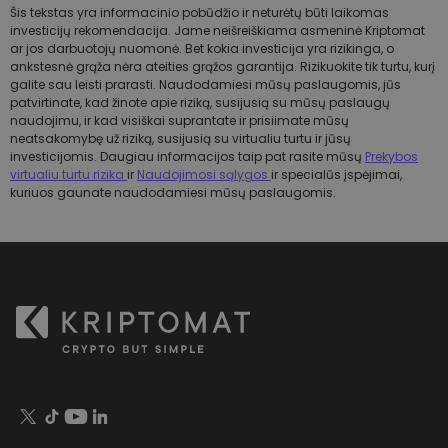
Šis tekstas yra informacinio pobūdžio ir neturėtų būti laikomas
investicijų rekomendacija. Jame neišreiškiama asmeninė Kriptomat
ar jos darbuotojų nuomonė. Bet kokia investicija yra rizikinga, o
ankstesnė grąža nėra ateities grąžos garantija. Rizikuokite tik turtu, kurį
galite sau leisti prarasti. Naudodamiesi mūsų paslaugomis, jūs
patvirtinate, kad žinote apie riziką, susijusią su mūsų paslaugų
naudojimu, ir kad visiškai suprantate ir prisiimate mūsų
neatsakomybę už riziką, susijusią su virtualiu turtu ir jūsų
investicijomis. Daugiau informacijos taip pat rasite mūsų
Prekybos
virtualiu turtu rizika
ir
Naudojimosi sąlygos
ir specialūs įspėjimai,
kuriuos gaunate naudodamiesi mūsų paslaugomis.