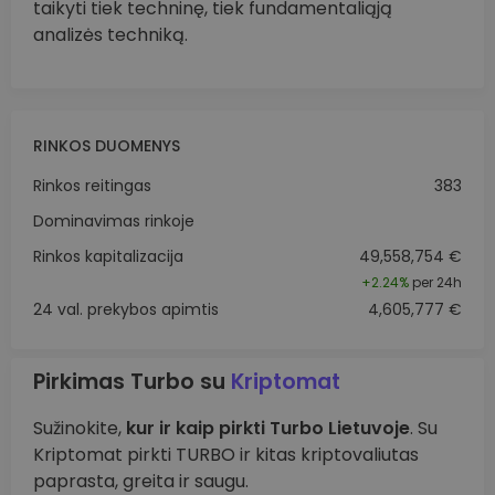
taikyti tiek techninę, tiek fundamentaliąją
analizės techniką.
RINKOS DUOMENYS
Rinkos reitingas
383
Dominavimas rinkoje
Rinkos kapitalizacija
49,558,754 €
+
2.24%
per 24h
24 val. prekybos apimtis
4,605,777 €
Pirkimas Turbo su
Kriptomat
Sužinokite,
kur ir kaip pirkti Turbo Lietuvoje
. Su
Kriptomat pirkti TURBO ir kitas kriptovaliutas
paprasta, greita ir saugu.