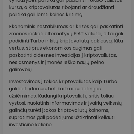
vyriausybės politika gali padidinti TURBO valiutos
kursą, o kriptovaliutas ribojanti ar draudžianti
politika gali lemti kainos kritimą.
Ekonominis nestabilumas ar krizės gali paskatinti
žmones ieškoti alternatyvų FIAT valiutai, o tai gali
padidinti Turbo ir kitų kriptovaliutų paklausą. Kita
vertus, stiprus ekonomikos augimas gali
paskatinti didesnes investicijas į kriptovaliutas,
nes asmenys ir įmonės ieško naujų pelno
galimybių.
Investavimas į tokias kriptovaliutas kaip Turbo
gali būti įdomus, bet kartu ir sudėtingas
užsiėmimas. Kadangi kriptovaliutų sritis toliau
vystosi, nuolatinis informavimas ir įvairių veiksnių,
galinčių turėti įtakos kriptovaliutų kainoms,
supratimas gali padėti jums užtikrintai keliauti
investicine kelione.