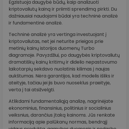
Egzistuoja daugybė būdų, kaip analizuoti
kriptovaliutų kainą ir priimti sprendimą pirkti. Du
dažniausiai naudojami būdai yra techninė analizė
ir fundamentinė analizė.
Techninė analizė yra vertinga investuojant į
kriptovaliutas, net jei neturite prieigos prie
metinių kainų istorijos duomenų Turbo
diagramoje. Pavyzdžiui, po daugybės kriptovaliutų
dramatiškų kainų kritimų ir didelio nepastovumo
laikotarpių sekdavo nuolatinis kilimas į naujas
aukštumas. Nėra garantijos, kad modelis išliks ir
ateityje, tačiau jei jis buvo nuoseklus praeityje,
verta į tai atsižvelgti.
Atlikdami fundamentaliąją analizę, nagrinėjate
ekonominius, finansinius, politinius ir socialinius
veiksnius, darančius įtaką kainoms. Jūs renkate
informaciją apie palūkanų normas, bendrąjį
vidaus produktą, gamybos duomenis ir nedarbo