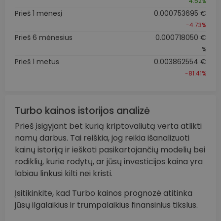
4.52%
Prieš 1 mėnesį
0.000753695 €
-4.73%
Prieš 6 mėnesius
0.000718050 €
%
Prieš 1 metus
0.003862554 €
-81.41%
Turbo kainos istorijos analizė
Prieš įsigyjant bet kurią kriptovaliutą verta atlikti
namų darbus. Tai reiškia, jog reikia išanalizuoti
kainų istoriją ir ieškoti pasikartojančių modelių bei
rodiklių, kurie rodytų, ar jūsų investicijos kaina yra
labiau linkusi kilti nei kristi.
Įsitikinkite, kad Turbo kainos prognozė atitinka
jūsų ilgalaikius ir trumpalaikius finansinius tikslus.