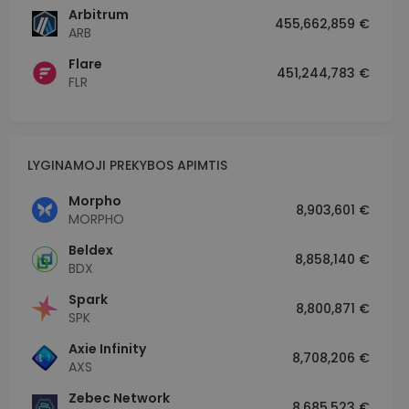
Arbitrum
455,662,859 €
ARB
Flare
451,244,783 €
FLR
LYGINAMOJI PREKYBOS APIMTIS
Morpho
8,903,601 €
MORPHO
Beldex
8,858,140 €
BDX
Spark
8,800,871 €
SPK
Axie Infinity
8,708,206 €
AXS
Zebec Network
8,685,523 €