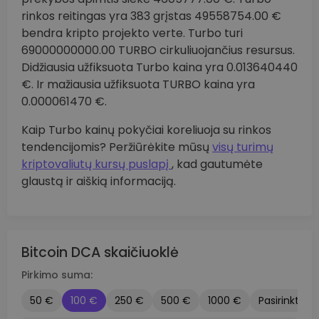
rinkos reitingas yra 383 grįstas 49558754.00 €
bendra kripto projekto verte. Turbo turi
69000000000.00 TURBO cirkuliuojančius resursus.
Didžiausia užfiksuota Turbo kaina yra 0.013640440
€. Ir mažiausia užfiksuota TURBO kaina yra
0.000061470 €.
Kaip Turbo kainų pokyčiai koreliuoja su rinkos
tendencijomis? Peržiūrėkite mūsų
visų turimų
kriptovaliutų kursų puslapį
, kad gautumėte
glaustą ir aiškią informaciją.
Bitcoin DCA skaičiuoklė
Pirkimo suma:
50 €
100 €
250 €
500 €
1000 €
Pasirinktinis