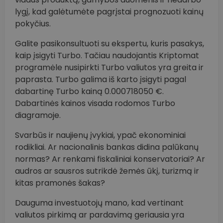
lygį, kad galėtumėte pagrįstai prognozuoti kainų
pokyčius.
Galite pasikonsultuoti su ekspertu, kuris pasakys,
kaip įsigyti Turbo. Tačiau naudojantis Kriptomat
programėle nusipirkti Turbo valiutos yra greita ir
paprasta. Turbo galima iš karto įsigyti pagal
dabartinę Turbo kainą 0.000718050 €.
Dabartinės kainos visada rodomos Turbo
diagramoje.
Svarbūs ir naujienų įvykiai, ypač ekonominiai
rodikliai. Ar nacionalinis bankas didina palūkanų
normas? Ar renkami fiskaliniai konservatoriai? Ar
audros ar sausros sutrikdė žemės ūkį, turizmą ir
kitas pramonės šakas?
Dauguma investuotojų mano, kad vertinant
valiutos pirkimą ar pardavimą geriausia yra