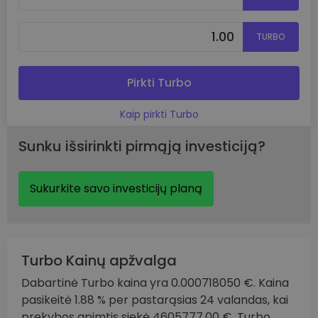
TURBO
Pirkti Turbo
Kaip pirkti Turbo
Sunku išsirinkti pirmąją investiciją?
Sukurkite savo investicijų planą
Turbo Kainų apžvalga
Dabartinė Turbo kaina yra 0.000718050 €. Kaina
pasikeitė 1.88 % per pastarąsias 24 valandas, kai
prekybos apimtis siekė 4605777.00 €. Turbo