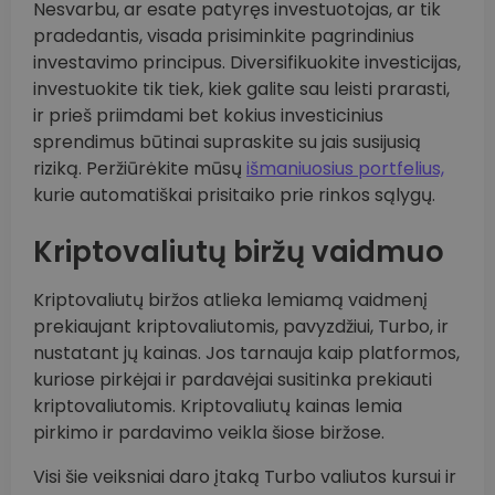
Nesvarbu, ar esate patyręs investuotojas, ar tik
pradedantis, visada prisiminkite pagrindinius
investavimo principus. Diversifikuokite investicijas,
investuokite tik tiek, kiek galite sau leisti prarasti,
ir prieš priimdami bet kokius investicinius
sprendimus būtinai supraskite su jais susijusią
riziką. Peržiūrėkite mūsų
išmaniuosius portfelius,
kurie automatiškai prisitaiko prie rinkos sąlygų.
Kriptovaliutų biržų vaidmuo
Kriptovaliutų biržos atlieka lemiamą vaidmenį
prekiaujant kriptovaliutomis, pavyzdžiui, Turbo, ir
nustatant jų kainas. Jos tarnauja kaip platformos,
kuriose pirkėjai ir pardavėjai susitinka prekiauti
kriptovaliutomis. Kriptovaliutų kainas lemia
pirkimo ir pardavimo veikla šiose biržose.
Visi šie veiksniai daro įtaką Turbo valiutos kursui ir