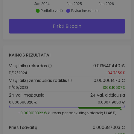
Jan 2024
Jan 2025
Jan 2026
Portfelio vertė
Iš viso investuota
Pirkti Bitcoin
KAINOS REZULTATAI
Visų laikų rekordas
0.013640440 €
11/12/2024
-94.7359%
Visų laikų žemiausias rodiklis
0.000061470 €
11/09/2023
1068.10607%
24 val. mažiausia
24 val. didžiausia
0.000690820 €
0.000719050 €
+0.000010322 €
kilimas per paskutinę valandą (1.46%)
Prieš 1 savaitę
0.000687003 €