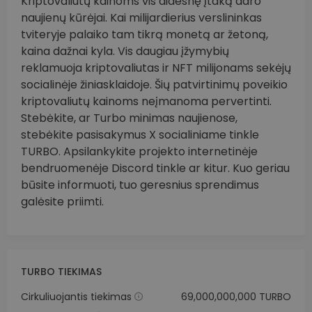
Kriptovaliutų kainoms vis didesnę įtaką daro
naujienų kūrėjai. Kai milijardierius verslininkas
tviteryje palaiko tam tikrą monetą ar žetoną,
kaina dažnai kyla. Vis daugiau įžymybių
reklamuoja kriptovaliutas ir NFT milijonams sekėjų
socialinėje žiniasklaidoje. Šių patvirtinimų poveikio
kriptovaliutų kainoms neįmanoma pervertinti.
Stebėkite, ar Turbo minimas naujienose,
stebėkite pasisakymus X socialiniame tinkle
TURBO. Apsilankykite projekto internetinėje
bendruomenėje Discord tinkle ar kitur. Kuo geriau
būsite informuoti, tuo geresnius sprendimus
galėsite priimti.
TURBO TIEKIMAS
Cirkuliuojantis tiekimas
69,000,000,000 TURBO