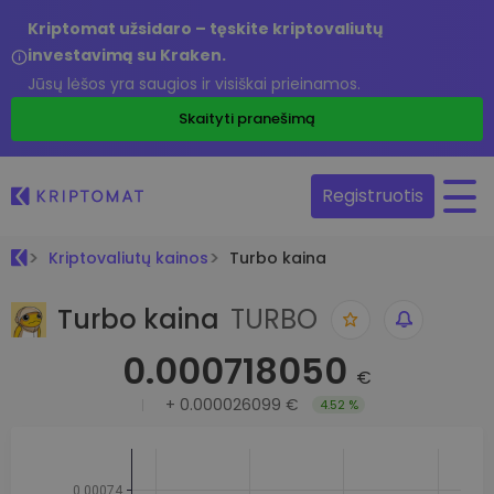
Kriptomat užsidaro – tęskite kriptovaliutų
investavimą su Kraken.
Jūsų lėšos yra saugios ir visiškai prieinamos.
Skaityti pranešimą
Registruotis
Kriptovaliutų kainos
Turbo kaina
Turbo kaina
TURBO
0.000718050
€
+
0.000026099 €
4.52 %