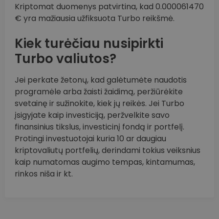
Kriptomat duomenys patvirtina, kad 0.000061470
€ yra mažiausia užfiksuota Turbo reikšmė.
Kiek turėčiau nusipirkti
Turbo valiutos?
Jei perkate žetonų, kad galėtumėte naudotis
programėle arba žaisti žaidimą, peržiūrėkite
svetainę ir sužinokite, kiek jų reikės. Jei Turbo
įsigyjate kaip investiciją, peržvelkite savo
finansinius tikslus, investicinį fondą ir portfelį.
Protingi investuotojai kuria 10 ar daugiau
kriptovaliutų portfelių, derindami tokius veiksnius
kaip numatomas augimo tempas, kintamumas,
rinkos niša ir kt.