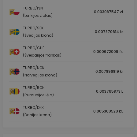
TURBO/PLN
0.003087547 zł
(Lenkijos zlotas)
TURBO/SEK
0.007870614 kr
(Švedijos krona)
TURBO/CHF
0.000672009 fr.
(Šveicarijos frankas)
TURBO/NOK
0.007896819 kr
(Norvegijos krona)
TURBO/RON
0.003765873 L
(Rumunijos lėja)
TURBO/DKK
0.005369529 kr.
(Danijos krona)