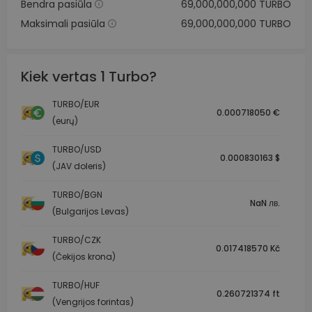
Bendra pasiūla
69,000,000,000 TURBO
Maksimali pasiūla
69,000,000,000 TURBO
Kiek vertas 1 Turbo?
TURBO/EUR
0.000718050 €
(eurų)
TURBO/USD
0.000830163 $
(JAV doleris)
TURBO/BGN
NaN лв.
(Bulgarijos Levas)
TURBO/CZK
0.017418570 Kč
(Čekijos krona)
TURBO/HUF
0.260721374 ft
(Vengrijos forintas)