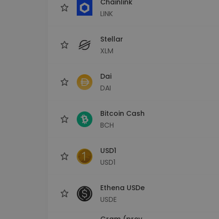
Chainlink
LINK
Stellar
XLM
Dai
DAI
Bitcoin Cash
BCH
USD1
USD1
Ethena USDe
USDE
Gram (prev.