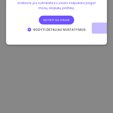
svetaine, jūs sutinkate su visais slapukais pagal
1.160000 €
-3.00%
3.2B €
mūsų slapukų politiką.
SUTIKTI SU VISAIS
RODYTI DETALIAU NUSTATYMUS
BŪTINIEJI
VEIKIMĄ GERINANTYS
TIKSLINIAI
FUNKCINIAI