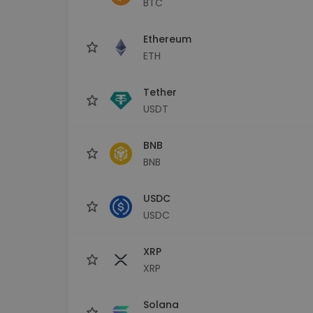
BTC
Investicijų tyrinėtojas
Rask savo kripto strategiją
Ethereum
ETH
Tether
USDT
BNB
BNB
USDC
USDC
XRP
XRP
Solana