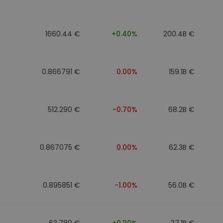
1660.44 €
+0.40%
200.4B €
0.866791 €
0.00%
159.1B €
512.290 €
-0.70%
68.2B €
0.867075 €
0.00%
62.3B €
0.895851 €
-1.00%
56.0B €
63.780 €
+0.30%
37.1B €