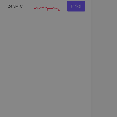
Pirkti
24.3M €