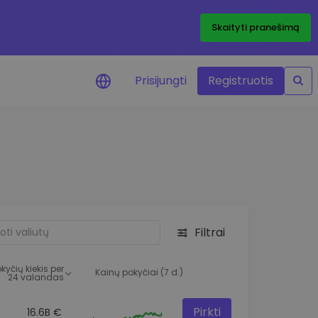
Skaityti pranešimą
Prisijungti
Registruotis
ai apie kainas
 žetonų kainų
mai realiuoju laiku
e išteklius
e investavimo galimybes
Filtrai
o analizė
 įžvalgos, užtikrinančios
kyčių kiekis per
rezultatą
Kainų pokyčiai (7 d.)
24 valandas
Pirkti
16.6B €