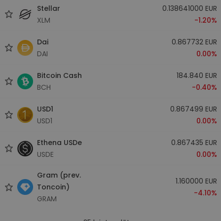
Stellar
0.138641000 EUR
XLM
-1.20%
Dai
0.867732 EUR
DAI
0.00%
Bitcoin Cash
184.840 EUR
BCH
-0.40%
USD1
0.867499 EUR
USD1
0.00%
Ethena USDe
0.867435 EUR
USDE
0.00%
Gram (prev.
1.160000 EUR
Toncoin)
-4.10%
GRAM