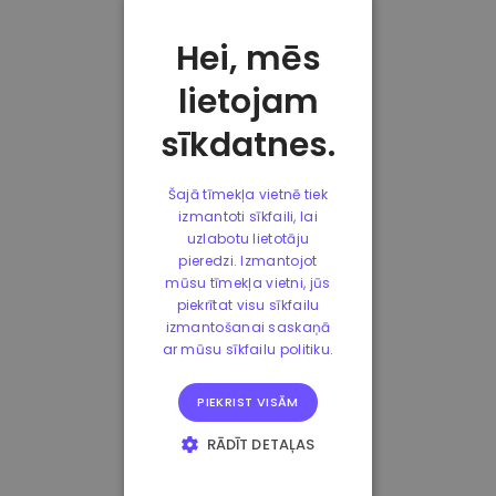
Hei, mēs
lietojam
sīkdatnes.
Šajā tīmekļa vietnē tiek
izmantoti sīkfaili, lai
uzlabotu lietotāju
pieredzi. Izmantojot
mūsu tīmekļa vietni, jūs
piekrītat visu sīkfailu
izmantošanai saskaņā
ar mūsu sīkfailu politiku.
PIEKRIST VISĀM
RĀDĪT DETAĻAS
STRIKTI