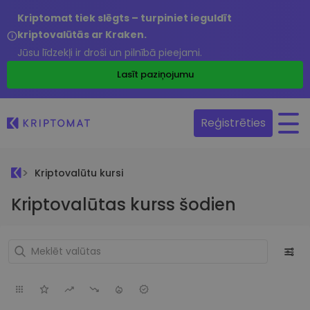
Kriptomat tiek slēgts – turpiniet ieguldīt
kriptovalūtās ar Kraken.
Jūsu līdzekļi ir droši un pilnībā pieejami.
Lasīt paziņojumu
Reģistrēties
Kriptovalūtu kursi
Kriptovalūtas kurss šodien