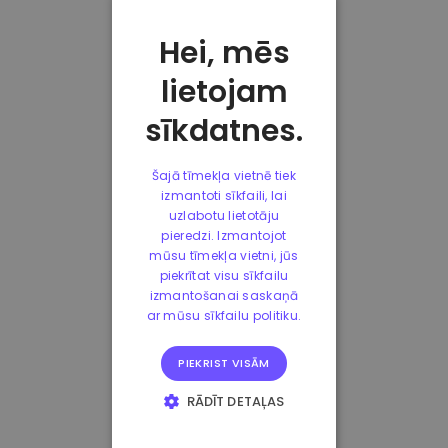
Hei, mēs
lietojam
sīkdatnes.
Šajā tīmekļa vietnē tiek
izmantoti sīkfaili, lai
uzlabotu lietotāju
pieredzi. Izmantojot
mūsu tīmekļa vietni, jūs
piekrītat visu sīkfailu
izmantošanai saskaņā
ar mūsu sīkfailu politiku.
PIEKRIST VISĀM
RĀDĪT DETAĻAS
STRIKTI