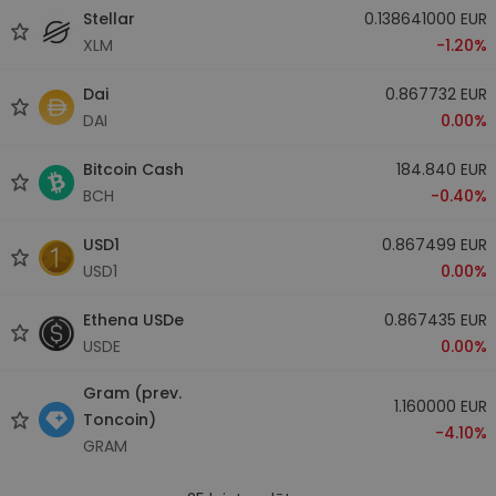
Stellar
0.138641000 EUR
XLM
-1.20%
Dai
0.867732 EUR
DAI
0.00%
Bitcoin Cash
184.840 EUR
BCH
-0.40%
USD1
0.867499 EUR
USD1
0.00%
Ethena USDe
0.867435 EUR
USDE
0.00%
Gram (prev.
1.160000 EUR
Toncoin)
-4.10%
GRAM