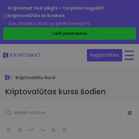
Kriptomat tiek slēgts – turpiniet ieguldīt
kriptovalūtās ar Kraken.
Jūsu līdzekļi ir droši un pilnībā pieejami.
Lasīt paziņojumu
Reģistrēties
Kriptovalūtu kursi
Kriptovalūtas kurss šodien