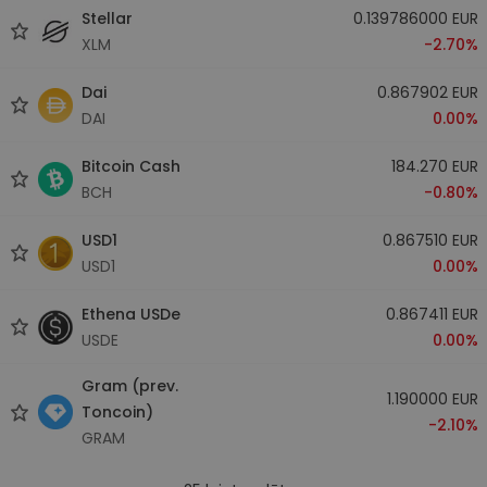
Stellar
0.139786000 EUR
XLM
-2.70%
Dai
0.867902 EUR
DAI
0.00%
Bitcoin Cash
184.270 EUR
BCH
-0.80%
USD1
0.867510 EUR
USD1
0.00%
Ethena USDe
0.867411 EUR
USDE
0.00%
Gram (prev.
1.190000 EUR
Toncoin)
-2.10%
GRAM