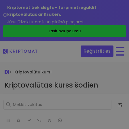
Kriptomat tiek slēgts – turpiniet ieguldīt
kriptovalūtās ar Kraken.
Jūsu līdzekļi ir droši un pilnībā pieejami.
Lasīt paziņojumu
Reģistrēties
Kriptovalūtu kursi
Kriptovalūtas kurss šodien