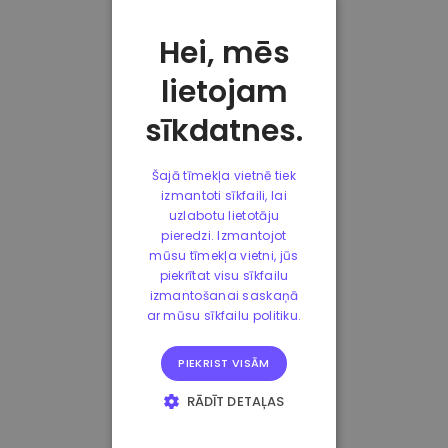
Hei, mēs
lietojam
sīkdatnes.
Šajā tīmekļa vietnē tiek
izmantoti sīkfaili, lai
uzlabotu lietotāju
pieredzi. Izmantojot
mūsu tīmekļa vietni, jūs
piekrītat visu sīkfailu
izmantošanai saskaņā
ar mūsu sīkfailu politiku.
PIEKRIST VISĀM
RĀDĪT DETAĻAS
STRIKTI