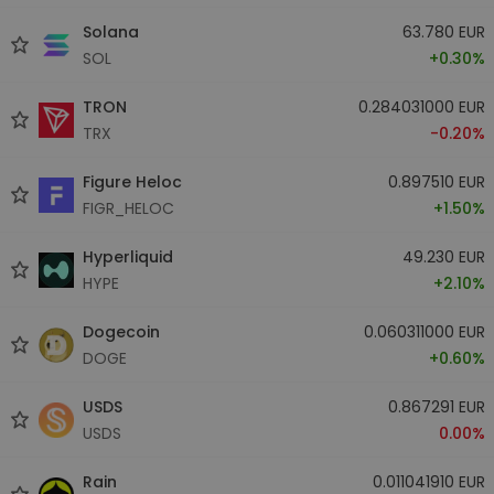
Solana
63.780 EUR
SOL
+0.30%
TRON
0.284031000 EUR
TRX
-0.20%
Figure Heloc
0.897510 EUR
FIGR_HELOC
+1.50%
Hyperliquid
49.230 EUR
HYPE
+2.10%
Dogecoin
0.060311000 EUR
DOGE
+0.60%
USDS
0.867291 EUR
USDS
0.00%
Rain
0.011041910 EUR