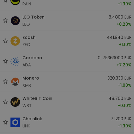
RAIN
+1.30%
LEO Token
8.4800 EUR
LEO
+0.20%
Zcash
441.940 EUR
ZEC
+1.10%
Cardano
0.175363000 EUR
ADA
+7.20%
Monero
320.330 EUR
XMR
+1.00%
WhiteBIT Coin
48.700 EUR
WBT
+0.10%
Chainlink
7.1200 EUR
LINK
+1.30%