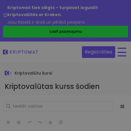
Kriptomat tiek slēgts – turpiniet ieguldīt
kriptovalūtās ar Kraken.
Jūsu līdzekļi ir droši un pilnībā pieejami.
Lasīt paziņojumu
Reģistrēties
Kriptovalūtu kursi
Kriptovalūtas kurss šodien