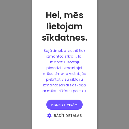
Hei, mēs
lietojam
sīkdatnes.
Šajā tīmekļa vietnē tiek
izmantoti sīkfaili, lai
uzlabotu lietotāju
pieredzi. Izmantojot
mūsu tīmekļa vietni, jūs
piekrītat visu sīkfailu
izmantošanai saskaņā
ar mūsu sīkfailu politiku.
PIEKRIST VISĀM
RĀDĪT DETAĻAS
STRIKTI