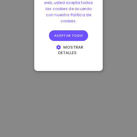
web, usted acepta todas
las cookies de acuerdo
con nuestra Política de
cookies.
ACEPTAR TODO
MOSTRAR
DETALLES
COOKIES
ESTRICTAMENTE
NECESARIAS
COOKIES DE
RENDIMIENTO
COOKIES DE
PREFERENCIAS
COOKIES DE
FUNCIONALIDAD