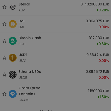
Stellar
0.143206000 EUR
XLM
+3.20%
Dai
0.864975 EUR
DAI
0.00%
Bitcoin Cash
187.880 EUR
BCH
+0.60%
USD1
0.864714 EUR
USD1
0.00%
Ethena USDe
0.864672 EUR
USDE
0.00%
Gram (prev.
1.180000 EUR
Toncoin)
+1.50%
GRAM