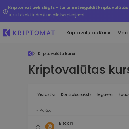
Kriptomat tiek slēgts – turpiniet ieguldīt kriptovalūtās
Jūsu līdzekļi ir droši un pilnībā pieejami.
Kriptovalūtas Kurss
Māci
Kriptovalūtu kursi
Pirkt un pārdot kripto
Kriptovalūtas kur
Visas cenas
Tikko 
Pērciet vairāk nekā 300
Vairāk nekā 300 kriptovalūtu
Nesen 
kriptovalūtas
Ja es
Lielākie Ieguvēji un Zaudētāji
Kripto maiņa
vērtī
Atrodiet investīciju iespējas
Vairāk nekā 1000 valūtu pā
...šodi
iespējas
Visi aktīvi
Kontrolsaraksts
Ieguvēji
Zaudē
Inteliģentie portfeļi
Gudrs veids, kā investēt
Valūta
kriptovalūtās
Kriptomat Maks
Bitcoin
Drošs un vienkāršs kriptova