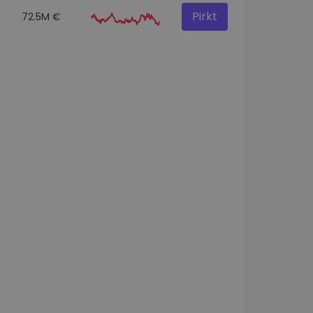
Pirkt
72.5M €