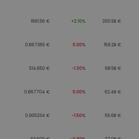
1661.56 €
+2.10%
200.5B €
0.867365 €
0.00%
159.2B €
514.650 €
-1.30%
68.5B €
0.867704 €
0.00%
62.4B €
0.905334 €
-1.50%
56.6B €
63.600 €
-0.80%
37.0B €