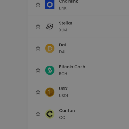
Chainlink
LINK
Stellar
XLM
Dai
DAI
Bitcoin Cash
BCH
USD1
USD1
Canton
CC