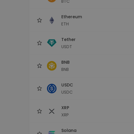
BTC
maks
Ieguldījumu palīgs
Ethereum
Atrodi savu kripto stratēģiju
ETH
Tether
USDT
BNB
BNB
USDC
USDC
XRP
XRP
Solana