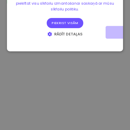
piekrītat visu sīkfailu izmantošanai saskaņā ar mūsu
0.867648 €
0.00%
3.4B €
sīkfailu politiku.
PIEKRIST VISĀM
RĀDĪT DETAĻAS
STRIKTI NEPIECIEŠAMIE
VEIKTSPĒJAS
MĒRĶA
FUNKCIONALITĀTES