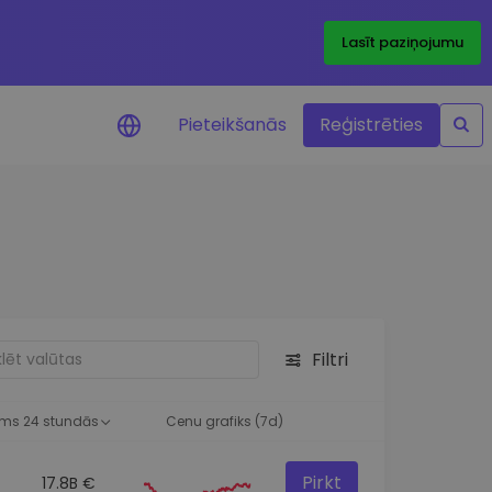
Lasīt paziņojumu
Pieteikšanās
Reģistrēties
ājumi par cenām
ienītāko žetonu cenu
ājumi reāllaikā
 investīciju iespējas
Filtri
a analīze
tziņas optimālai
ai
ms 24 stundās
Cenu grafiks (7d)
Pirkt
17.8B €