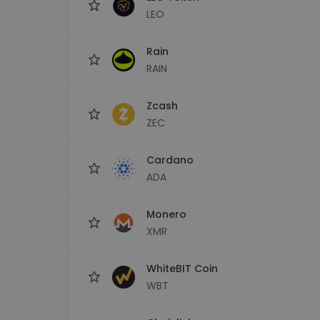
LEO
Rain
RAIN
Zcash
ZEC
Cardano
ADA
Monero
XMR
WhiteBIT Coin
WBT