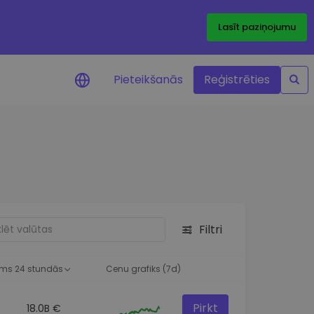
Lasīt paziņojumu
Pieteikšanās
Reģistrēties
ājumi par cenām
ienītāko žetonu cenu
ājumi reāllaikā
 investīciju iespējas
Filtri
a analīze
tziņas optimālai
ai
ms 24 stundās
Cenu grafiks (7d)
Pirkt
18.0B €