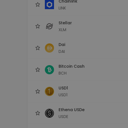
Chainlink
LINK
Stellar
XLM
Dai
DAI
Bitcoin Cash
BCH
USD1
USD1
Ethena USDe
USDE