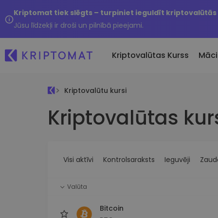
Kriptomat tiek slēgts – turpiniet ieguldīt kriptovalūtās
Jūsu līdzekļi ir droši un pilnībā pieejami.
Kriptovalūtas Kurss
Māci
Kriptovalūtu kursi
Pirkt un pārdot kripto
Kriptovalūtas kur
Visas cenas
Tikko 
Pērciet vairāk nekā 300
Vairāk nekā 300 kriptovalūtu
Nesen 
kriptovalūtas
Ja es
Lielākie Ieguvēji un Zaudētāji
Kripto maiņa
vērtī
Atrodiet investīciju iespējas
Vairāk nekā 1000 valūtu pā
...šodi
iespējas
Visi aktīvi
Kontrolsaraksts
Ieguvēji
Zaudē
Inteliģentie portfeļi
Gudrs veids, kā investēt
Valūta
kriptovalūtās
Kriptomat Maks
Bitcoin
Drošs un vienkāršs kriptova