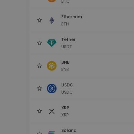
BTC
maks
Ieguldījumu palīgs
Ethereum
Atrodi savu kripto stratēģiju
ETH
Tether
USDT
BNB
BNB
USDC
USDC
XRP
XRP
Solana