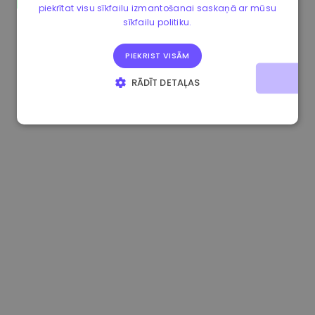
piekrītat visu sīkfailu izmantošanai saskaņā ar mūsu
0.080659000 €
-4.80%
3.2B €
sīkfailu politiku.
PIEKRIST VISĀM
RĀDĪT DETAĻAS
STRIKTI NEPIECIEŠAMIE
VEIKTSPĒJAS
MĒRĶA
FUNKCIONALITĀTES