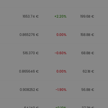
1653.74 €
+2.20%
199.6B €
0.865276 €
0.00%
158.8B €
516.370 €
-0.60%
68.8B €
0.865646 €
0.00%
62.1B €
0.908252 €
-1.90%
56.8B €
64.140 €
+0.10%
37.3B €