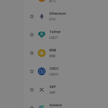
BTC
maks
Ieguldījumu palīgs
Ethereum
Atrodi savu kripto stratēģiju
ETH
Tether
USDT
BNB
BNB
USDC
USDC
XRP
XRP
Solana