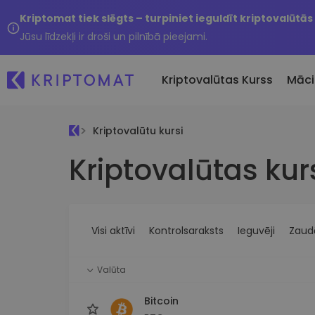
Kriptomat tiek slēgts – turpiniet ieguldīt kriptovalūtās
Jūsu līdzekļi ir droši un pilnībā pieejami.
Kriptovalūtas Kurss
Māci
Kriptovalūtu kursi
Pirkt un pārdot kripto
Kriptovalūtas kur
Visas cenas
Tikko 
Pērciet vairāk nekā 300
Vairāk nekā 300 kriptovalūtu
Nesen 
kriptovalūtas
Ja es
Lielākie Ieguvēji un Zaudētāji
Kripto maiņa
vērtī
Atrodiet investīciju iespējas
Vairāk nekā 1000 valūtu pā
...šodi
iespējas
Visi aktīvi
Kontrolsaraksts
Ieguvēji
Zaudē
Inteliģentie portfeļi
Gudrs veids, kā investēt
Valūta
kriptovalūtās
Kriptomat Maks
Bitcoin
Drošs un vienkāršs kriptova