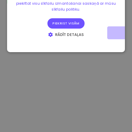
piekrītat visu sīkfailu izmantošanai saskaņā ar mūsu
0.865660 €
0.00%
3.4B €
sīkfailu politiku.
PIEKRIST VISĀM
RĀDĪT DETAĻAS
STRIKTI NEPIECIEŠAMIE
VEIKTSPĒJAS
MĒRĶA
FUNKCIONALITĀTES