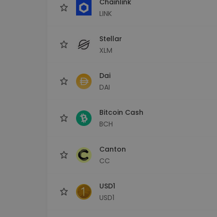
Chainlink
LINK
Stellar
XLM
Dai
DAI
Bitcoin Cash
BCH
Canton
CC
USD1
USD1