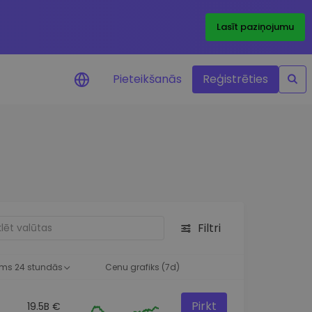
Lasīt paziņojumu
Pieteikšanās
Reģistrēties
ājumi par cenām
ienītāko žetonu cenu
ājumi reāllaikā
 investīciju iespējas
Filtri
a analīze
tziņas optimālai
ai
ms 24 stundās
Cenu grafiks (7d)
Pirkt
19.5B €