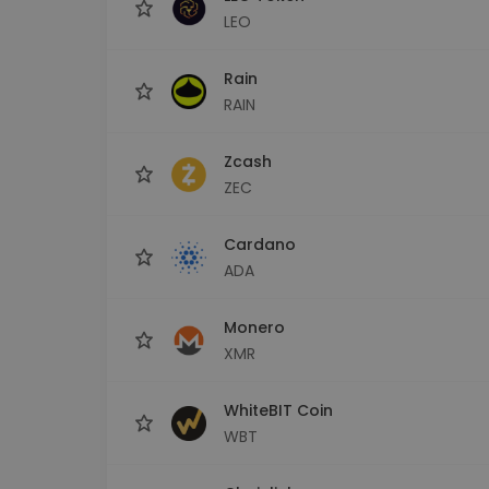
LEO
Rain
RAIN
Zcash
ZEC
Cardano
ADA
Monero
XMR
WhiteBIT Coin
WBT