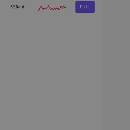
Pirkt
52.1M €