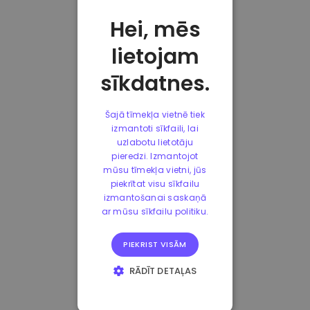
Hei, mēs
lietojam
sīkdatnes.
Šajā tīmekļa vietnē tiek
izmantoti sīkfaili, lai
uzlabotu lietotāju
pieredzi. Izmantojot
mūsu tīmekļa vietni, jūs
piekrītat visu sīkfailu
izmantošanai saskaņā
ar mūsu sīkfailu politiku.
PIEKRIST VISĀM
RĀDĪT DETAĻAS
STRIKTI
NEPIECIEŠAMIE