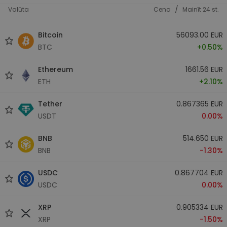
/
Valūta
Cena
Mainīt 24 st.
Bitcoin
56093.00 EUR
BTC
+0.50%
Ethereum
1661.56 EUR
ETH
+2.10%
Tether
0.867365 EUR
USDT
0.00%
BNB
514.650 EUR
BNB
-1.30%
USDC
0.867704 EUR
USDC
0.00%
XRP
0.905334 EUR
XRP
-1.50%