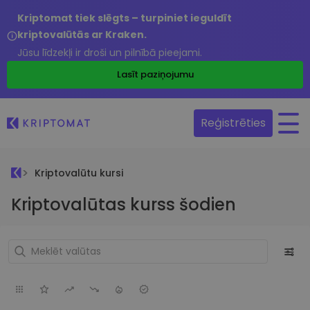
Kriptomat tiek slēgts – turpiniet ieguldīt
kriptovalūtās ar Kraken.
Jūsu līdzekļi ir droši un pilnībā pieejami.
Lasīt paziņojumu
Reģistrēties
Kriptovalūtu kursi
Kriptovalūtas kurss šodien