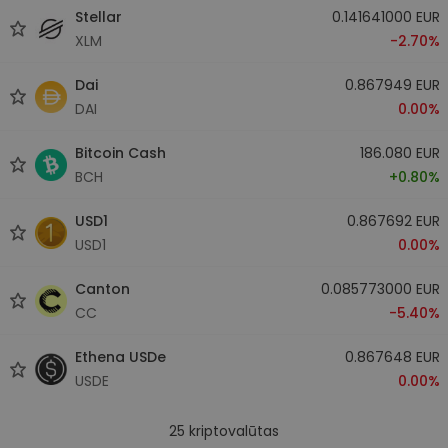
Stellar
0.141641000 EUR
XLM
-2.70%
Dai
0.867949 EUR
DAI
0.00%
Bitcoin Cash
186.080 EUR
BCH
+0.80%
USD1
0.867692 EUR
USD1
0.00%
Canton
0.085773000 EUR
CC
-5.40%
Ethena USDe
0.867648 EUR
USDE
0.00%
25
kriptovalūtas